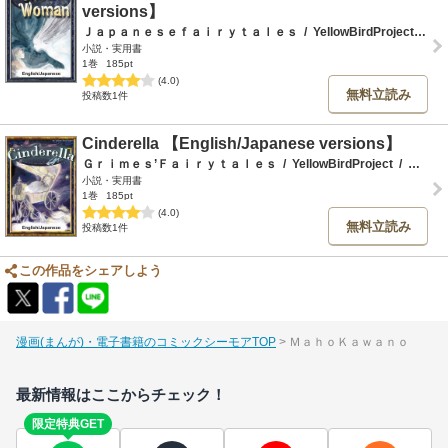
versions】
Ｊａｐａｎｅｓｅｆａｉｒｙｔａｌｅｓ
/
YellowBirdProject
/
Ｍ
小説・実用書
1巻
185pt
(4.0)
無料立読み
投稿数1件
Cinderella 【English/Japanese versions】
Ｇｒｉｍｅｓ’Ｆａｉｒｙｔａｌｅｓ
/
YellowBirdProject
/
ＭａｈｏＫａｗａｎｏ
小説・実用書
1巻
185pt
(4.0)
無料立読み
投稿数1件
この作品をシェアしよう
漫画(まんが)・電子書籍のコミックシーモアTOP
ＭａｈｏＫａｗａｎｏ
最新情報はここからチェック！
限定特典GET