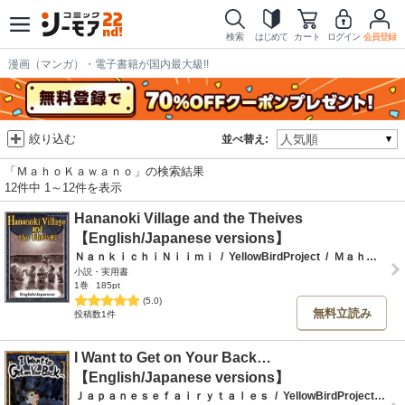
検索
はじめて
カート
ログイン
会員登録
漫画（マンガ）・電子書籍が国内最大級!!
絞り込む
並べ替え:
「ＭａｈｏＫａｗａｎｏ」の検索結果
12件中 1～12件を表示
Hananoki Village and the Theives
【English/Japanese versions】
ＮａｎｋｉｃｈｉＮｉｉｍｉ
/
YellowBirdProject
/
ＭａｈｏＫａｗａｎｏ
小説・実用書
1巻
185pt
(5.0)
無料立読み
投稿数1件
I Want to Get on Your Back…
【English/Japanese versions】
Ｊａｐａｎｅｓｅｆａｉｒｙｔａｌｅｓ
/
YellowBirdProject
/
Ｍ