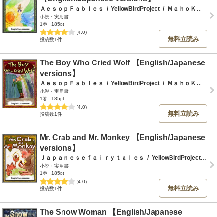
ＡｅｓｏｐＦａｂｌｅｓ
/
YellowBirdProject
/
ＭａｈｏＫａｗａｎｏ
小説・実用書
1巻
185pt
(4.0)
無料立読み
投稿数1件
The Boy Who Cried Wolf 【English/Japanese
versions】
ＡｅｓｏｐＦａｂｌｅｓ
/
YellowBirdProject
/
ＭａｈｏＫａｗａｎｏ
小説・実用書
1巻
185pt
(4.0)
無料立読み
投稿数1件
Mr. Crab and Mr. Monkey 【English/Japanese
versions】
Ｊａｐａｎｅｓｅｆａｉｒｙｔａｌｅｓ
/
YellowBirdProject
/
Ｍ
小説・実用書
1巻
185pt
(4.0)
無料立読み
投稿数1件
The Snow Woman 【English/Japanese