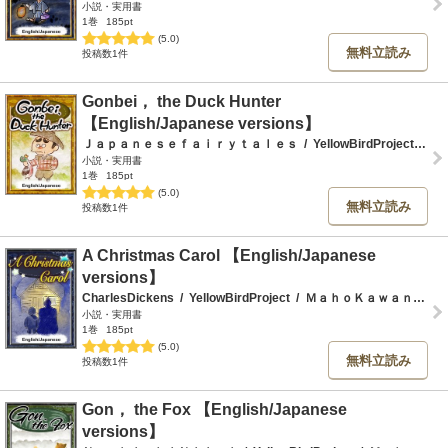
小説・実用書
1巻
185pt
(5.0)
無料立読み
投稿数1件
Gonbei， the Duck Hunter
【English/Japanese versions】
Ｊａｐａｎｅｓｅｆａｉｒｙｔａｌｅｓ
/
YellowBirdProject
/
Ｍ
小説・実用書
1巻
185pt
(5.0)
無料立読み
投稿数1件
A Christmas Carol 【English/Japanese
versions】
CharlesDickens
/
YellowBirdProject
/
ＭａｈｏＫａｗａｎｏ
/
T
小説・実用書
1巻
185pt
(5.0)
無料立読み
投稿数1件
Gon， the Fox 【English/Japanese
versions】