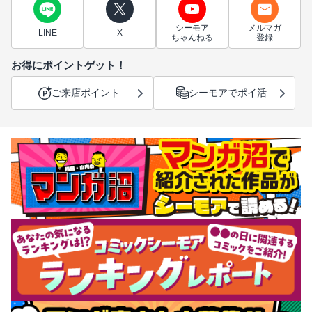
シーモア
メルマガ
LINE
X
ちゃんねる
登録
お得にポイントゲット！
ご来店ポイント
シーモアでポイ活