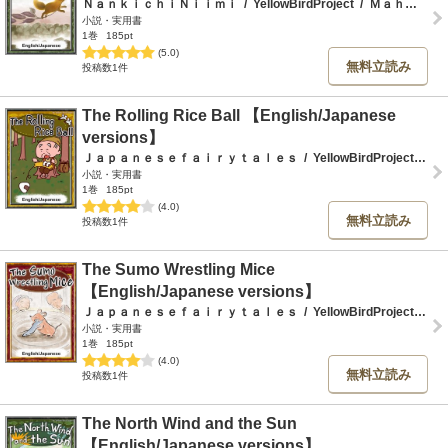
ＮａｎｋｉｃｈｉＮｉｉｍｉ
/
YellowBirdProject
/
ＭａｈｏＫａｗａｎｏ
小説・実用書
1巻
185pt
(5.0)
無料立読み
投稿数1件
The Rolling Rice Ball 【English/Japanese
versions】
Ｊａｐａｎｅｓｅｆａｉｒｙｔａｌｅｓ
/
YellowBirdProject
/
Ｍ
小説・実用書
1巻
185pt
(4.0)
無料立読み
投稿数1件
The Sumo Wrestling Mice
【English/Japanese versions】
Ｊａｐａｎｅｓｅｆａｉｒｙｔａｌｅｓ
/
YellowBirdProject
/
Ｍ
小説・実用書
1巻
185pt
(4.0)
無料立読み
投稿数1件
The North Wind and the Sun
【English/Japanese versions】