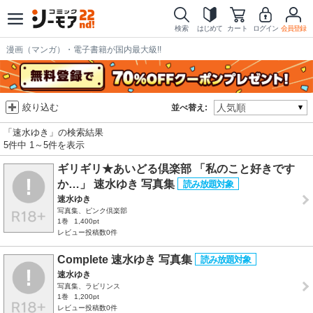
検索
はじめて
カート
ログイン
会員登録
漫画（マンガ）・電子書籍が国内最大級!!
絞り込む
並べ替え:
「速水ゆき」の検索結果
5件中 1～5件を表示
ギリギリ★あいどる倶楽部 「私のこと好きです
か…」 速水ゆき 写真集
速水ゆき
写真集、ピンク倶楽部
1巻
1,400pt
レビュー投稿数0件
Complete 速水ゆき 写真集
速水ゆき
写真集、ラビリンス
1巻
1,200pt
レビュー投稿数0件