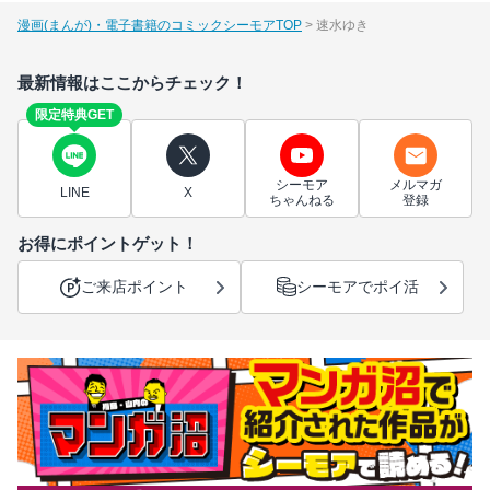
漫画(まんが)・電子書籍のコミックシーモアTOP
速水ゆき
最新情報はここからチェック！
限定特典GET
シーモア
メルマガ
LINE
X
ちゃんねる
登録
お得にポイントゲット！
ご来店ポイント
シーモアでポイ活