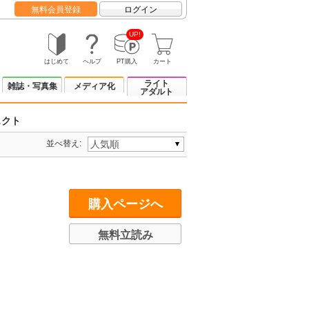
無料会員登録
ログイン
UP!
はじめて
ヘルプ
PT購入
カート
ライト
雑誌・写真集
メディア化
アダルト
ェクト
並べ替え:
購入ページへ
無料立読み