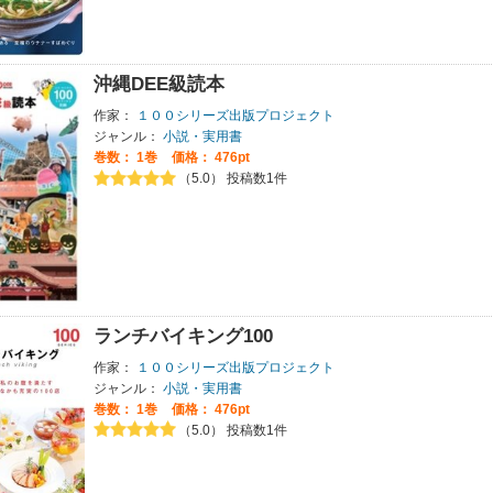
沖縄DEE級読本
作家：
１００シリーズ出版プロジェクト
ジャンル：
小説・実用書
巻数：
1巻
価格： 476pt
（5.0） 投稿数1件
ランチバイキング100
作家：
１００シリーズ出版プロジェクト
ジャンル：
小説・実用書
巻数：
1巻
価格： 476pt
（5.0） 投稿数1件