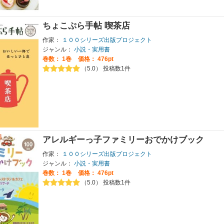
ちょこぷら手帖 喫茶店
作家：
１００シリーズ出版プロジェクト
ジャンル：
小説・実用書
巻数：
1巻
価格： 476pt
（5.0） 投稿数1件
アレルギーっ子ファミリーおでかけブック
作家：
１００シリーズ出版プロジェクト
ジャンル：
小説・実用書
巻数：
1巻
価格： 476pt
（5.0） 投稿数1件