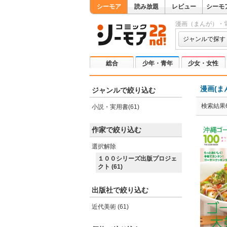
シーモア
読み放題
レビュー
シーモ
漫画（まんが）・
ジャンルで探す
総合
少年・青年
少女・女性
漫画(ま
ジャンルで絞り込む
検索結果6
小説・実用書(61)
作家で絞り込む
選択解除
１００シリーズ出版プロジェ
クト (61)
出版社で絞り込む
近代美術 (61)