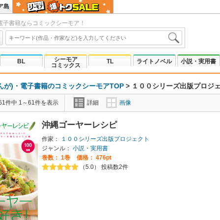
ア島
電子書籍ならコミックシーモア！
シーモア
BL
TL
ライトノベル
小説・実用書
コミックス
んが)・電子書籍のコミックシーモアTOP
>
１００シリーズ出版プロジ
1件中 1～61件を表示
詳細
画像
沖縄ゴーヤーレシピ
作家：
１００シリーズ出版プロジェクト
ジャンル：
小説・実用書
巻数：
1巻
価格： 476pt
（5.0） 投稿数2件