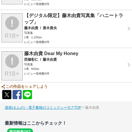
レビュー投稿数0件
【デジタル限定】藤木由貴写真集「ハニートラ
ップ」
藤木由貴
/
唐木貴央
写真集
1巻
1,200pt
レビュー投稿数0件
藤木由貴 Dear My Honey
西條彰仁
/
藤木由貴
写真集
1巻
600pt
レビュー投稿数0件
この作品をシェアしよう
漫画(まんが)・電子書籍のコミックシーモアTOP
藤木由貴
最新情報はここからチェック！
限定特典GET