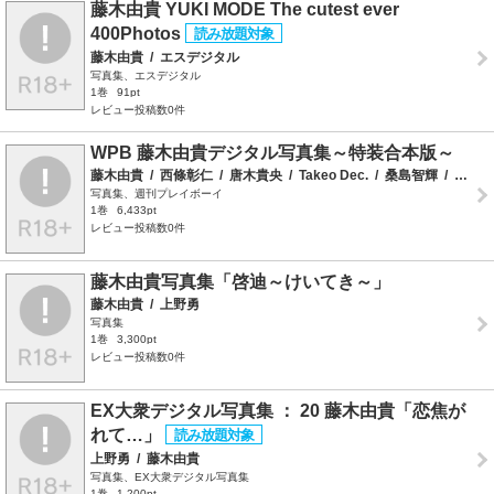
藤木由貴 YUKI MODE The cutest ever
400Photos
藤木由貴
/
エスデジタル
写真集、エスデジタル
1巻
91pt
レビュー投稿数0件
WPB 藤木由貴デジタル写真集～特装合本版～
藤木由貴
/
西條彰仁
/
唐木貴央
/
Takeo Dec.
/
桑島智輝
/
前康輔
写真集、週刊プレイボーイ
1巻
6,433pt
レビュー投稿数0件
藤木由貴写真集「啓迪～けいてき～」
藤木由貴
/
上野勇
写真集
1巻
3,300pt
レビュー投稿数0件
EX大衆デジタル写真集 ： 20 藤木由貴「恋焦が
れて…」
上野勇
/
藤木由貴
写真集、EX大衆デジタル写真集
1巻
1,200pt