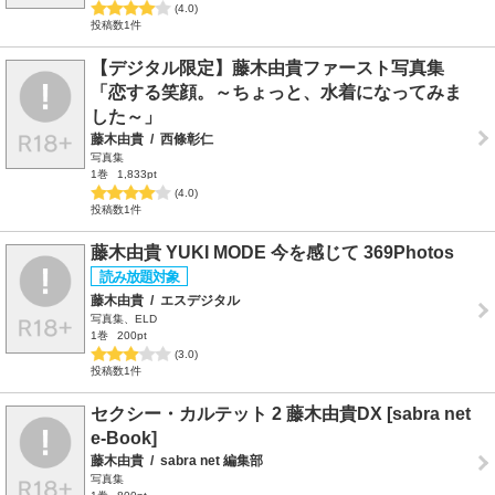
(4.0)
投稿数1件
【デジタル限定】藤木由貴ファースト写真集
「恋する笑顔。～ちょっと、水着になってみま
した～」
藤木由貴
/
西條彰仁
写真集
1巻
1,833pt
(4.0)
投稿数1件
藤木由貴 YUKI MODE 今を感じて 369Photos
藤木由貴
/
エスデジタル
写真集、ELD
1巻
200pt
(3.0)
投稿数1件
セクシー・カルテット 2 藤木由貴DX [sabra net
e-Book]
藤木由貴
/
sabra net 編集部
写真集