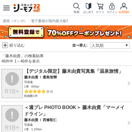
検索
はじめて
カート
ログイン
会員登録
漫画（マンガ）・電子書籍が国内最大級!!
絞り込む
並べ替え:
「藤木由貴」の検索結果
46件中 1～46件を表示
【デジタル限定】藤木由貴写真集「温泉旅情」
藤木由貴
/
桑島智輝
写真集
1巻
800pt
(5.0)
投稿数1件
＜週プレ PHOTO BOOK＞ 藤木由貴「マーメイ
ドライン」
藤木由貴
/
西條彰仁
写真集
1巻
1,200pt