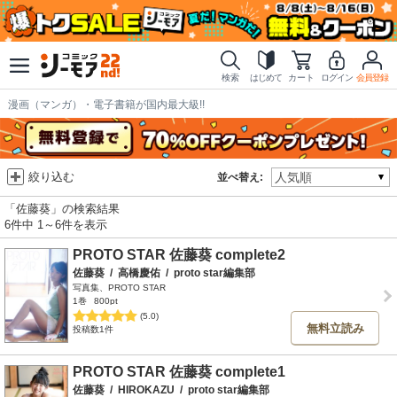
検索
はじめて
カート
ログイン
会員登録
漫画（マンガ）・電子書籍が国内最大級!!
絞り込む
並べ替え:
「佐藤葵」の検索結果
6件中 1～6件を表示
PROTO STAR 佐藤葵 complete2
佐藤葵
/
高橋慶佑
/
proto star編集部
写真集、PROTO STAR
1巻
800pt
(5.0)
無料立読み
投稿数1件
PROTO STAR 佐藤葵 complete1
佐藤葵
/
HIROKAZU
/
proto star編集部