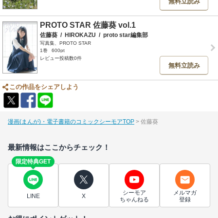
無料立読み
PROTO STAR 佐藤葵 vol.1
佐藤葵
/
HIROKAZU
/
proto star編集部
写真集、PROTO STAR
1巻
600pt
レビュー投稿数0件
無料立読み
この作品をシェアしよう
漫画(まんが)・電子書籍のコミックシーモアTOP
佐藤葵
最新情報はここからチェック！
限定特典GET
シーモア
メルマガ
LINE
X
ちゃんねる
登録