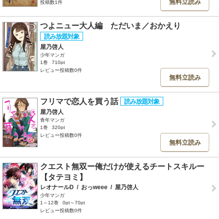
無料立読み
投稿数1件
つよニュー大人編 ただいま／おかえり
屋乃啓人
少年マンガ
1巻
710pt
レビュー投稿数0件
無料立読み
フリマで恋人を買う話
屋乃啓人
青年マンガ
1巻
320pt
レビュー投稿数0件
無料立読み
クエスト無双ー俺だけが使えるチートスキルー
【タテヨミ】
レオナールD
/
おっweee
/
屋乃啓人
少年マンガ
1～12巻
0pt～70pt
レビュー投稿数0件