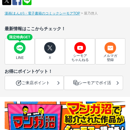
漫画(まんが)・電子書籍のコミックシーモアTOP
屋乃啓人
最新情報はここからチェック！
限定特典GET
シーモア
メルマガ
LINE
X
ちゃんねる
登録
お得にポイントゲット！
ご来店ポイント
シーモアでポイ活