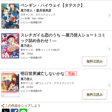
ペンギン・ハイウェイ【タテスク】
屋乃啓人
/
森見登美彦
少年マンガ、タテスクコミック
1～30巻
0pt～60pt
レビュー投稿数0件
スレチガイも恋のうち ―屋乃啓人ショートコミ
ック詰め合わせ！―
屋乃啓人
青年マンガ、電撃コミックスNEXT
1巻
750pt
レビュー投稿数0件
無料立読み
明日世界滅亡しないかな
屋乃啓人
青年マンガ、MFコミックス アライブシリーズ
1巻
610pt
レビュー投稿数0件
無料立読み
この作品をシェアしよう