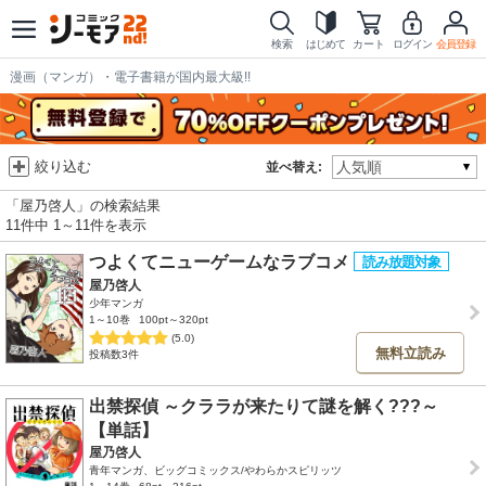
検索
はじめて
カート
ログイン
会員登録
漫画（マンガ）・電子書籍が国内最大級!!
絞り込む
並べ替え:
「屋乃啓人」の検索結果
11件中 1～11件を表示
つよくてニューゲームなラブコメ
屋乃啓人
少年マンガ
1～10巻
100pt～320pt
(5.0)
無料立読み
投稿数3件
出禁探偵 ～クララが来たりて謎を解く???～
【単話】
屋乃啓人
青年マンガ、ビッグコミックス/やわらかスピリッツ