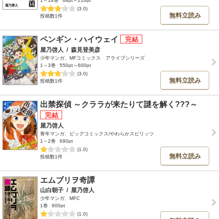
1～14巻
68pt～216pt
(3.0)
無料立読み
投稿数1件
ペンギン・ハイウェイ
屋乃啓人
/
森見登美彦
少年マンガ、MFコミックス アライブシリーズ
1～3巻
550pt～600pt
(3.0)
無料立読み
投稿数1件
出禁探偵 ～クララが来たりて謎を解く???～
屋乃啓人
青年マンガ、ビッグコミックス/やわらかスピリッツ
1～2巻
690pt
(1.0)
無料立読み
投稿数1件
エムブリヲ奇譚
山白朝子
/
屋乃啓人
少年マンガ、MFC
1巻
600pt
(1.0)