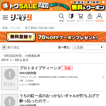
検索
はじめて
カート
ログイン
会員登録
漫画（マンガ）・電子書籍が国内最大級!!
絞り込む
並べ替え:
「40010試作型」の検索結果
4件中 1～4件を表示
プロトタイプティーンズ
40010試作型
アダルトマンガ、WANIMAGAZINE COMICS SPECIAL
1巻
1,200pt
レビュー投稿数0件
うちの紅一点のおっかないギャルが打ち上げで
酔っ払ったので…
40010試作型