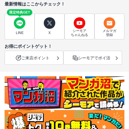
最新情報はここからチェック！
限定特典GET
シーモア
メルマガ
LINE
X
ちゃんねる
登録
お得にポイントゲット！
ご来店ポイント
シーモアでポイ活