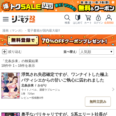
検索
はじめて
カート
ログイン
会員登録
漫画（マンガ）・電子書籍が国内最大級!!
絞り込む
並べ替え:
「北条歩来」の検索結果
18件中 1～18件を表示
浮気され失恋確定ですが、ワンナイトした極上
パティシエからの甘いご執心に囚われました
北条歩来
/
かがり
ライトノベル、濃蜜ラブルージュ
1巻
720pt
レビュー投稿数0件
無料立読み
奥手なバリキャリですが、S系エリート社長が