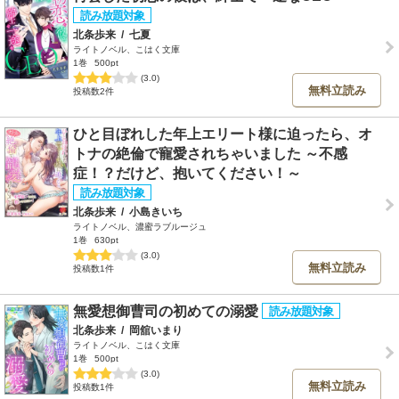
北条歩来
/
七夏
ライトノベル、こはく文庫
1巻
500pt
(3.0)
無料立読み
投稿数2件
ひと目ぼれした年上エリート様に迫ったら、オ
トナの絶倫で寵愛されちゃいました ～不感
症！？だけど、抱いてください！～
北条歩来
/
小島きいち
ライトノベル、濃蜜ラブルージュ
1巻
630pt
(3.0)
無料立読み
投稿数1件
無愛想御曹司の初めての溺愛
北条歩来
/
岡舘いまり
ライトノベル、こはく文庫
1巻
500pt
(3.0)
無料立読み
投稿数1件