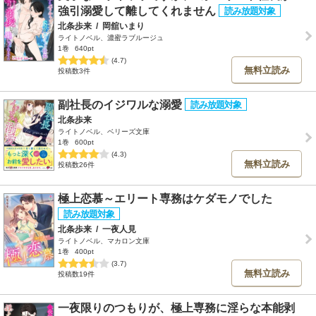
強引溺愛して離してくれません
北条歩来
/
岡舘いまり
ライトノベル、濃蜜ラブルージュ
1巻
640pt
(4.7)
無料立読み
投稿数3件
副社長のイジワルな溺愛
北条歩来
ライトノベル、ベリーズ文庫
1巻
600pt
(4.3)
無料立読み
投稿数26件
極上恋慕～エリート専務はケダモノでした
北条歩来
/
一夜人見
ライトノベル、マカロン文庫
1巻
400pt
(3.7)
無料立読み
投稿数19件
一夜限りのつもりが、極上専務に淫らな本能剥