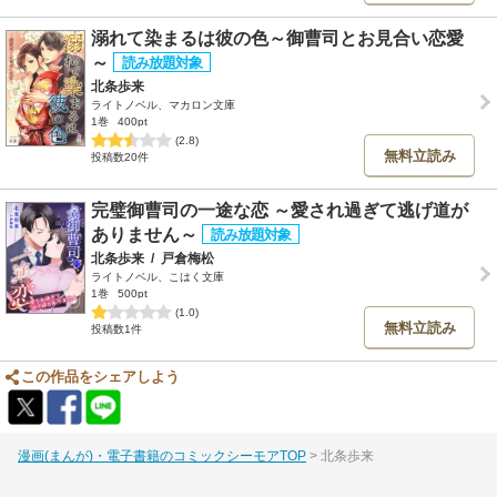
溺れて染まるは彼の色～御曹司とお見合い恋愛
～
北条歩来
ライトノベル、マカロン文庫
1巻
400pt
(2.8)
無料立読み
投稿数20件
完璧御曹司の一途な恋 ～愛され過ぎて逃げ道が
ありません～
北条歩来
/
戸倉梅松
ライトノベル、こはく文庫
1巻
500pt
(1.0)
無料立読み
投稿数1件
この作品をシェアしよう
漫画(まんが)・電子書籍のコミックシーモアTOP
北条歩来