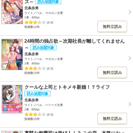
ズ～
北条歩来
ライトノベル、マカロン文庫
1巻
400pt
(3.4)
無料立読み
投稿数12件
24時間の独占欲～次期社長が離してくれません
～
北条歩来
ライトノベル、マカロン文庫
1巻
400pt
(3.3)
無料立読み
投稿数15件
クールな上司とトキメキ新婚！？ライフ
北条歩来
ライトノベル、ベリーズ文庫
1巻
600pt
(3.3)
無料立読み
投稿数15件