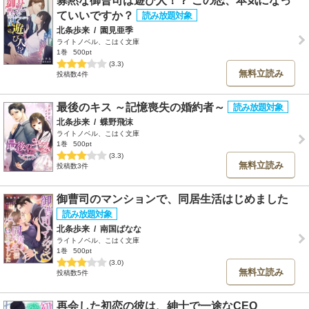
寡黙な御曹司は遊び人！？ この恋、本気になっ
ていいですか？
北条歩来
/
園見亜季
ライトノベル、こはく文庫
1巻
500pt
(3.3)
無料立読み
投稿数4件
最後のキス ～記憶喪失の婚約者～
北条歩来
/
蝶野飛沫
ライトノベル、こはく文庫
1巻
500pt
(3.3)
無料立読み
投稿数3件
御曹司のマンションで、同居生活はじめました
北条歩来
/
南国ばなな
ライトノベル、こはく文庫
1巻
500pt
(3.0)
無料立読み
投稿数5件
再会した初恋の彼は、紳士で一途なCEO