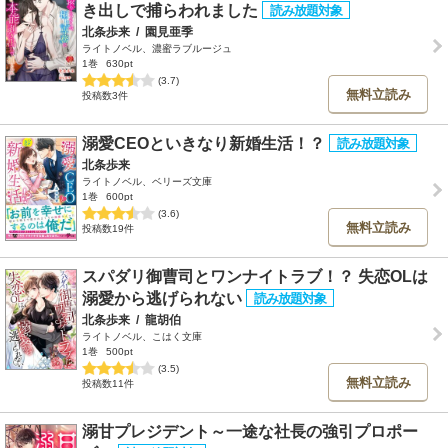
き出しで捕らわれました
北条歩来
/
園見亜季
ライトノベル、濃蜜ラブルージュ
1巻
630pt
(3.7)
無料立読み
投稿数3件
溺愛CEOといきなり新婚生活！？
北条歩来
ライトノベル、ベリーズ文庫
1巻
600pt
(3.6)
無料立読み
投稿数19件
スパダリ御曹司とワンナイトラブ！？ 失恋OLは
溺愛から逃げられない
北条歩来
/
龍胡伯
ライトノベル、こはく文庫
1巻
500pt
(3.5)
無料立読み
投稿数11件
溺甘プレジデント～一途な社長の強引プロポー