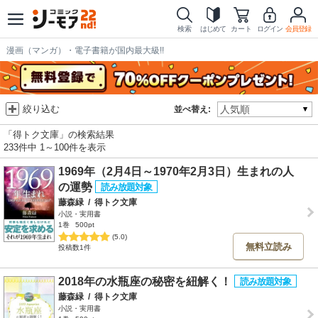
検索
はじめて
カート
ログイン
会員登録
漫画（マンガ）・電子書籍が国内最大級!!
絞り込む
並べ替え:
「得トク文庫」の検索結果
233件中 1～100件を表示
1969年（2月4日～1970年2月3日）生まれの人
の運勢
藤森緑
/
得トク文庫
小説・実用書
1巻
500pt
(5.0)
無料立読み
投稿数1件
2018年の水瓶座の秘密を紐解く！
藤森緑
/
得トク文庫
小説・実用書