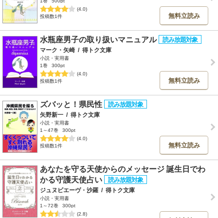
1巻
500pt
(4.0)
無料立読み
投稿数1件
水瓶座男子の取り扱いマニュアル
マーク・矢崎
/
得トク文庫
小説・実用書
1巻
300pt
(4.0)
無料立読み
投稿数1件
ズバッと！県民性
矢野新一
/
得トク文庫
小説・実用書
1～47巻
300pt
(4.0)
無料立読み
投稿数1件
あなたを守る天使からのメッセージ 誕生日でわ
かる守護天使占い
ジュヌビエーヴ・沙羅
/
得トク文庫
小説・実用書
1～72巻
300pt
(2.8)