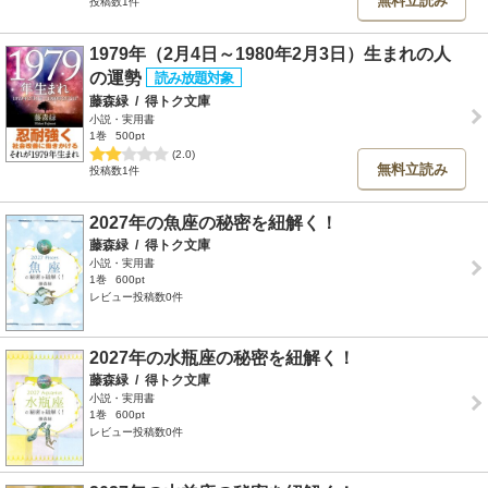
無料立読み
投稿数1件
1979年（2月4日～1980年2月3日）生まれの人
の運勢
藤森緑
/
得トク文庫
小説・実用書
1巻
500pt
(2.0)
無料立読み
投稿数1件
2027年の魚座の秘密を紐解く！
藤森緑
/
得トク文庫
小説・実用書
1巻
600pt
レビュー投稿数0件
2027年の水瓶座の秘密を紐解く！
藤森緑
/
得トク文庫
小説・実用書
1巻
600pt
レビュー投稿数0件