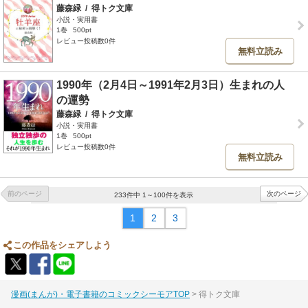
藤森緑
/
得トク文庫
小説・実用書
1巻
500pt
レビュー投稿数0件
無料立読み
1990年（2月4日～1991年2月3日）生まれの人
の運勢
藤森緑
/
得トク文庫
小説・実用書
1巻
500pt
レビュー投稿数0件
無料立読み
前のページ
次のページ
233件中 1～100件を表示
1
2
3
この作品をシェアしよう
漫画(まんが)・電子書籍のコミックシーモアTOP
得トク文庫