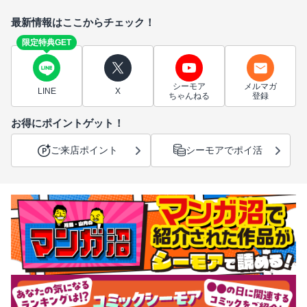
最新情報はここからチェック！
限定特典GET
シーモア
メルマガ
LINE
X
ちゃんねる
登録
お得にポイントゲット！
ご来店ポイント
シーモアでポイ活