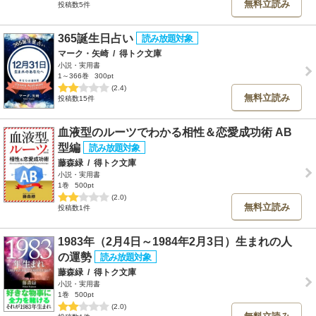
無料立読み
投稿数5件
365誕生日占い
マーク・矢崎
/
得トク文庫
小説・実用書
1～366巻
300pt
(2.4)
無料立読み
投稿数15件
血液型のルーツでわかる相性＆恋愛成功術 AB
型編
藤森緑
/
得トク文庫
小説・実用書
1巻
500pt
(2.0)
無料立読み
投稿数1件
1983年（2月4日～1984年2月3日）生まれの人
の運勢
藤森緑
/
得トク文庫
小説・実用書
1巻
500pt
(2.0)