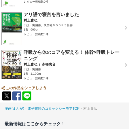
レビュー投稿数0件
アリ語で寝言を言いました
村上貴弘
小説・実用書、扶桑社ＢＯＯＫＳ新書
1巻
900pt
レビュー投稿数0件
呼吸から体のコアを変える！ 体幹×呼吸トレー
ニング
村上貴弘
/
高橋忠良
小説・実用書
1巻
1,100pt
レビュー投稿数0件
この作品をシェアしよう
漫画(まんが)・電子書籍のコミックシーモアTOP
村上貴弘
最新情報はここからチェック！