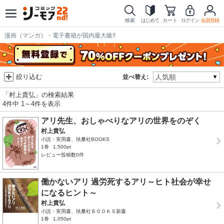
検索
はじめて
カート
ログイン
会員登録
漫画（マンガ）・電子書籍が国内最大級!!
絞り込む
並べ替え:
「村上貴弘」の検索結果
4件中 1～4件を表示
アリ先生、おしゃべりなアリの世界をのぞく
村上貴弘
小説・実用書、扶桑社BOOKS
1巻
1,500pt
レビュー投稿数0件
働かないアリ 過労死するアリ～ヒト社会が幸せ
になるヒント～
村上貴弘
小説・実用書、扶桑社ＢＯＯＫＳ新書
1巻
1,050pt