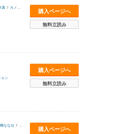
木真
/
カノンチヒロ
/
天河藍
/
十わだこ
/
三川ケイヤ
/
由元千子
/
楽田トリノ
/
購入ページへ
無料立読み
購入ページへ
ション
無料立読み
梅ななせ
/
柏木真
/
斧田藤也
/
みーち
/
渋江ヨフネ
購入ページへ