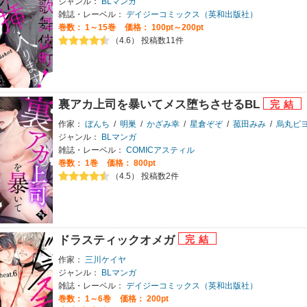
ジャンル：
BLマンガ
雑誌・レーベル：
デイジーコミックス（英和出版社）
巻数：
1～15巻
価格： 100pt～200pt
（4.6） 投稿数11件
裏アカ上司を暴いてメス堕ちさせるBL
作家：
ぼんち
/
明巣
/
かざみ幸
/
星倉ぞぞ
/
菰田みみ
/
烏丸ピ
ジャンル：
BLマンガ
雑誌・レーベル：
COMICアスティル
巻数：
1巻
価格： 800pt
（4.5） 投稿数2件
ドラスティックオメガ
作家：
三川ケイヤ
ジャンル：
BLマンガ
雑誌・レーベル：
デイジーコミックス（英和出版社）
巻数：
1～6巻
価格： 200pt