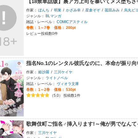
【18禁単話版】裏アカ上司を暴いてメス堕ちさ
作家：
ぼんち
/
明巣
/
かざみ幸
/
星倉ぞぞ
/
菰田みみ
/
烏丸ピ
ジャンル：
BLマンガ
雑誌・レーベル：
COMICアスティル
巻数：
1～7巻
価格： 200pt
レビュー投稿数0件
指名No.1のレンタル彼氏なのに、本命が振り
作家：
姫沙羅
/
三川ケイヤ
ジャンル：
ライトノベル
雑誌・レーベル：
ヴィオラ文庫
巻数：
1～2巻
価格： 530pt
（5.0） 投稿数1件
歌舞伎町ご指名♂挿入ります!～俺が男でなん
作家：
三川ケイヤ