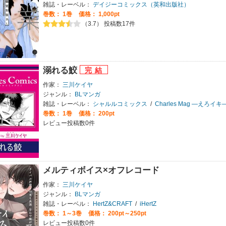
雑誌・レーベル：
デイジーコミックス（英和出版社）
巻数：
1巻
価格： 1,000pt
（3.7） 投稿数17件
溺れる鮫
作家：
三川ケイヤ
ジャンル：
BLマンガ
雑誌・レーベル：
シャルルコミックス
/
Charles Mag ―えろイキ
巻数：
1巻
価格： 200pt
レビュー投稿数0件
メルティボイス×オフレコード
作家：
三川ケイヤ
ジャンル：
BLマンガ
雑誌・レーベル：
HertZ&CRAFT
/
iHertZ
巻数：
1～3巻
価格： 200pt～250pt
レビュー投稿数0件