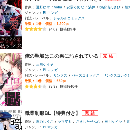
作家：
夏野ゆぞ
/
yoha
/
安堂ろめだ
/
渦井
/
御茶漬わさび
/
柏
ジャンル：
BLマンガ
雑誌・レーベル：
シャルルコミックス
巻数：
1巻
価格： 1,200pt
（4.0） 投稿数9件
俺の聖域はこの男に汚されている
作家：
三川ケイヤ
ジャンル：
BLマンガ
雑誌・レーベル：
リンクス
/
バーズコミックス リンクスコレク
巻数：
1巻
価格： 660pt
（3.9） 投稿数46件
職業制服BL【特典付き】
作家：
鹿乃しうこ
/
ヤマヲミ
/
さきしたせんむ
/
三川ケイヤ
/
青
ジャンル：
BLマンガ