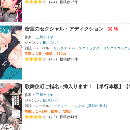
（4.4） 投稿数17件
密室のセクシャル・アディクション
作家：
三川ケイヤ
ジャンル：
BLマンガ
雑誌・レーベル：
リンクス
/
バーズコミックス リンクスコレク
巻数：
1巻
価格： 680pt
（4.2） 投稿数93件
歌舞伎町ご指名♂挿入ります！ 【単行本版】
作家：
三川ケイヤ
ジャンル：
BLマンガ
雑誌・レーベル：
デイジーコミックス（英和出版社）
巻数：
1～2巻
価格： 720pt
（4.2） 投稿数44件