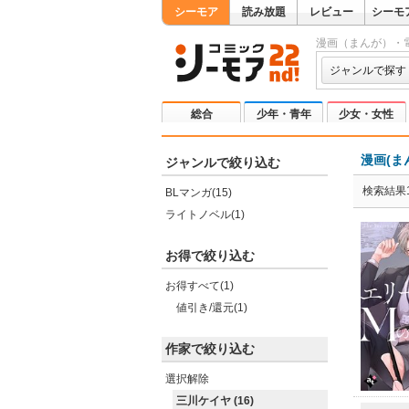
シーモア
読み放題
レビュー
シーモ
漫画（まんが）・
ジャンルで探す
総合
少年・青年
少女・女性
漫画(ま
ジャンルで絞り込む
検索結果1
BLマンガ(15)
ライトノベル(1)
お得で絞り込む
お得すべて(1)
値引き/還元(1)
作家で絞り込む
選択解除
三川ケイヤ (16)