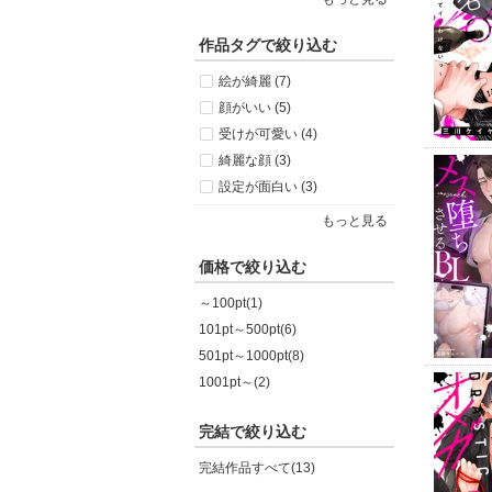
作品タグで絞り込む
絵が綺麗 (7)
顔がいい (5)
受けが可愛い (4)
綺麗な顔 (3)
設定が面白い (3)
もっと見る
価格で絞り込む
～100pt(1)
101pt～500pt(6)
501pt～1000pt(8)
1001pt～(2)
完結で絞り込む
完結作品すべて(13)