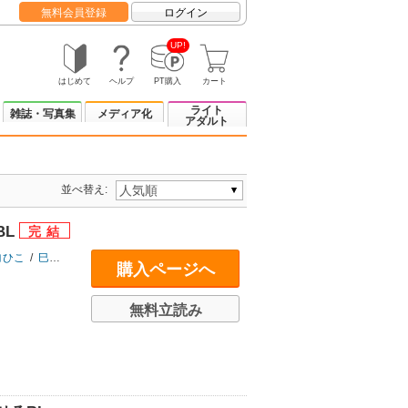
無料会員登録
ログイン
UP!
はじめて
ヘルプ
PT購入
カート
ライト
雑誌・写真集
メディア化
アダルト
並べ替え:
BL
ヨひこ
/
巳蛇百にけ
/
三川ケイヤ
/
アスティル編集部
購入ページへ
無料立読み