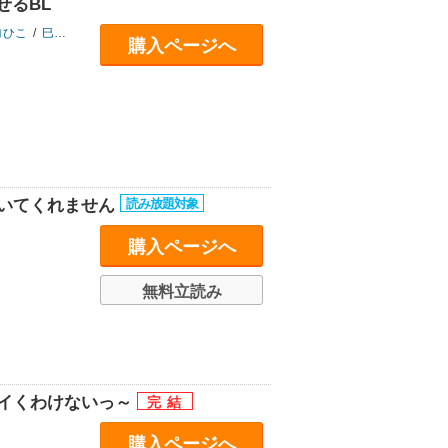
せるBL
ヨひこ
/
巳蛇百にけ
/
三川ケイヤ
/
アスティル編集部
購入ページへ
向いてくれません
購入ページへ
無料立読み
てイくわけないっ～
購入ページへ