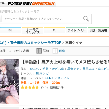
ア島
電子書籍ならコミックシーモア！
シーモア
BL
TL
ライトノベル
小説・実用書
コミックス
んが)・電子書籍のコミックシーモアTOP
>
三川ケイヤ
6件中 1～16件を表示
詳細
画像
【単話版】裏アカ上司を暴いてメス堕ちさせる
作家：
ぼんち
/
明巣
/
かざみ幸
/
星倉ぞぞ
/
菰田みみ
/
烏丸ピ
ジャンル：
BLマンガ
雑誌・レーベル：
COMICアスティル
巻数：
1～7巻
価格： 200pt
（5.0） 投稿数3件