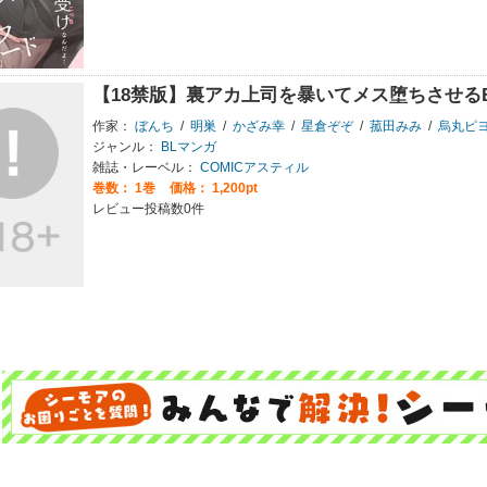
【18禁版】裏アカ上司を暴いてメス堕ちさせる
作家：
ぼんち
/
明巣
/
かざみ幸
/
星倉ぞぞ
/
菰田みみ
/
烏丸ピ
ジャンル：
BLマンガ
雑誌・レーベル：
COMICアスティル
巻数：
1巻
価格： 1,200pt
レビュー投稿数0件