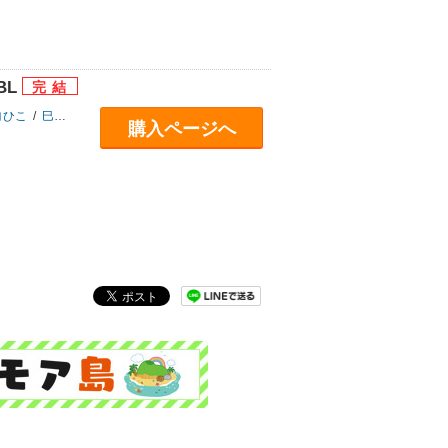
BL
ヨひこ
/
巳蛇百にけ
/
三川ケイヤ
/
桜田キョーコ
/
アスティル編集部
購入ページへ