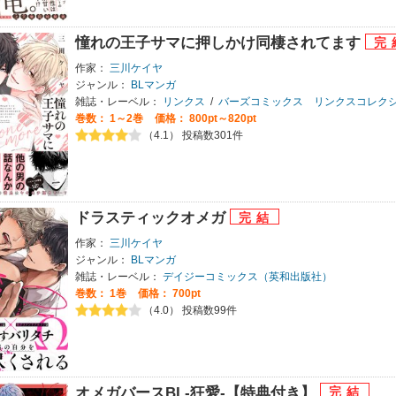
憧れの王子サマに押しかけ同棲されてます
作家：
三川ケイヤ
ジャンル：
BLマンガ
雑誌・レーベル：
リンクス
/
バーズコミックス リンクスコレク
巻数：
1～2巻
価格： 800pt～820pt
（4.1） 投稿数301件
ドラスティックオメガ
作家：
三川ケイヤ
ジャンル：
BLマンガ
雑誌・レーベル：
デイジーコミックス（英和出版社）
巻数：
1巻
価格： 700pt
（4.0） 投稿数99件
オメガバースBL-狂愛-【特典付き】