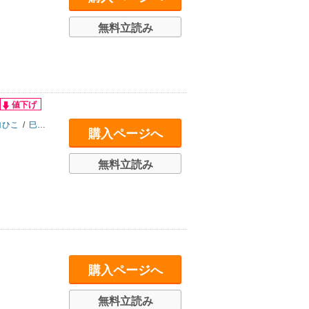
無料立読み
ヨひこ
/
巳蛇百にけ
/
三川ケイヤ
/
桜田キョーコ
/
アスティル編集部
購入ページへ
無料立読み
購入ページへ
無料立読み