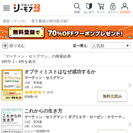
検索
はじめて
カート
ログイン
会員登録
漫画（マンガ）・電子書籍が国内最大級!!
絞り込む
並べ替え:
「マーティン・セリグマン」の検索結果
4件中 1～4件を表示
オプティミストはなぜ成功するか
マーティン・セリグマン
小説・実用書
1巻
1,300pt
(4.0)
無料立読み
投稿数1件
これからの生き方
マーティン・セリグマン
/
ガブリエラ・ローゼン・ケラーマン
/
徳
小説・実用書
1巻
2,500pt
レビュー投稿数0件