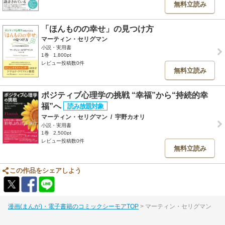
無料立読み
「ほんものの幸せ」の見つけ方
マーティン・セリグマン
小説・実用書
1巻
1,800pt
レビュー投稿数0件
無料立読み
ポジティブ心理学の挑戦 “幸福”から“持続的幸
福”へ
マーティン・セリグマン
/
宇野カオリ
小説・実用書
1巻
2,500pt
レビュー投稿数0件
無料立読み
この作品をシェアしよう
漫画(まんが)・電子書籍のコミックシーモアTOP
マーティン・セリグマン