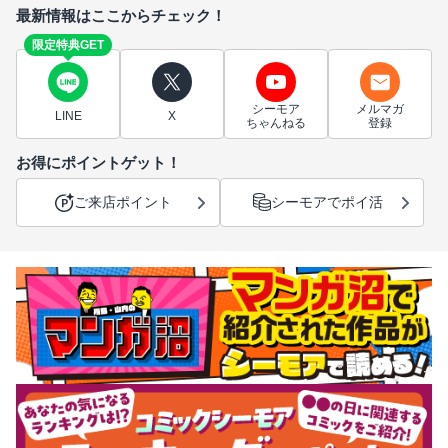
最新情報はここからチェック！
限定特典GET
シーモア
メルマガ
LINE
X
ちゃんねる
登録
お得にポイントゲット！
ご来店ポイント
シーモアでポイ活