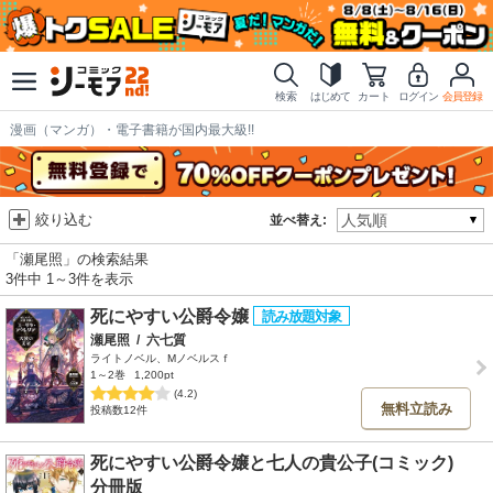
検索
はじめて
カート
ログイン
会員登録
漫画（マンガ）・電子書籍が国内最大級!!
絞り込む
並べ替え:
「瀬尾照」の検索結果
3件中 1～3件を表示
死にやすい公爵令嬢
瀬尾照
/
六七質
ライトノベル、Mノベルスｆ
1～2巻
1,200pt
(4.2)
無料立読み
投稿数12件
死にやすい公爵令嬢と七人の貴公子(コミック)
分冊版