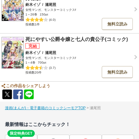
鈴木イゾ
/
瀬尾照
女性マンガ、モンスターコミックスf
1～26巻
150pt
(4.0)
無料立読み
投稿数1件
死にやすい公爵令嬢と七人の貴公子(コミック)
鈴木イゾ
/
瀬尾照
女性マンガ、モンスターコミックスf
1～4巻
700pt
(3.7)
無料立読み
投稿数20件
この作品をシェアしよう
漫画(まんが)・電子書籍のコミックシーモアTOP
瀬尾照
最新情報はここからチェック！
限定特典GET