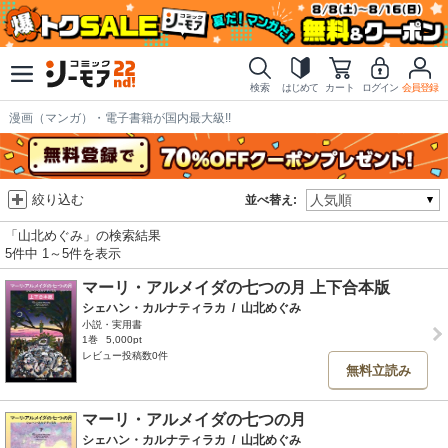
検索
はじめて
カート
ログイン
会員登録
漫画（マンガ）・電子書籍が国内最大級!!
絞り込む
並べ替え:
「山北めぐみ」の検索結果
5件中 1～5件を表示
マーリ・アルメイダの七つの月 上下合本版
シェハン・カルナティラカ
/
山北めぐみ
小説・実用書
1巻
5,000pt
レビュー投稿数0件
無料立読み
マーリ・アルメイダの七つの月
シェハン・カルナティラカ
/
山北めぐみ