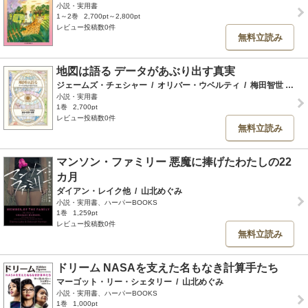
小説・実用書
1～2巻
2,700pt～2,800pt
レビュー投稿数0件
無料立読み
地図は語る データがあぶり出す真実
ジェームズ・チェシャー
/
オリバー・ウベルティ
/
梅田智世
/
山
小説・実用書
1巻
2,700pt
レビュー投稿数0件
無料立読み
マンソン・ファミリー 悪魔に捧げたわたしの22
カ月
ダイアン・レイク他
/
山北めぐみ
小説・実用書、ハーパーBOOKS
1巻
1,259pt
レビュー投稿数0件
無料立読み
ドリーム NASAを支えた名もなき計算手たち
マーゴット・リー・シェタリー
/
山北めぐみ
小説・実用書、ハーパーBOOKS
1巻
1,000pt