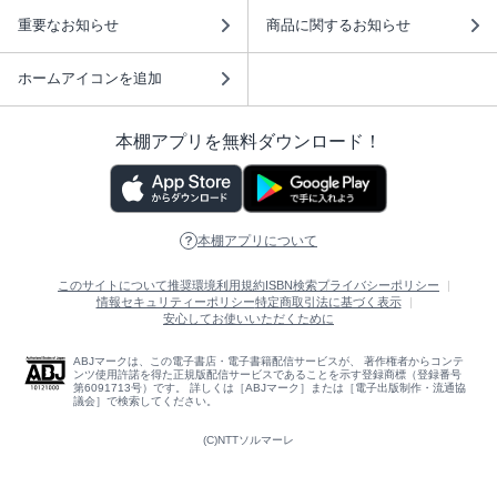
重要なお知らせ
商品に関するお知らせ
ホームアイコンを追加
本棚アプリを無料ダウンロード！
本棚アプリについて
このサイトについて
推奨環境
利用規約
ISBN検索
プライバシーポリシー
情報セキュリティーポリシー
特定商取引法に基づく表示
安心してお使いいただくために
ABJマークは、この電子書店・電子書籍配信サービスが、 著作権者からコンテ
ンツ使用許諾を得た正規版配信サービスであることを示す登録商標（登録番号
第6091713号）です。 詳しくは［ABJマーク］または［電子出版制作・流通協
議会］で検索してください。
(C)NTTソルマーレ