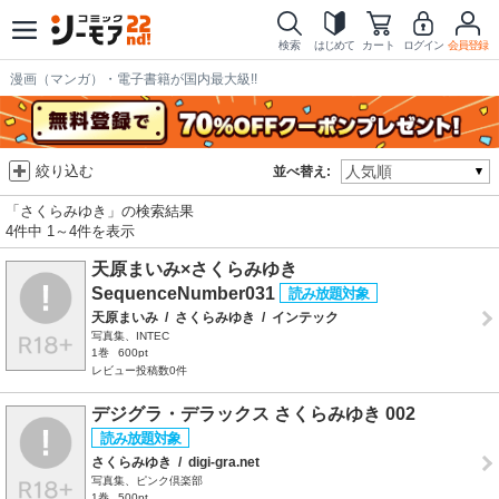
検索
はじめて
カート
ログイン
会員登録
漫画（マンガ）・電子書籍が国内最大級!!
絞り込む
並べ替え:
「さくらみゆき」の検索結果
4件中 1～4件を表示
天原まいみ×さくらみゆき
SequenceNumber031
天原まいみ
/
さくらみゆき
/
インテック
写真集、INTEC
1巻
600pt
レビュー投稿数0件
デジグラ・デラックス さくらみゆき 002
さくらみゆき
/
digi-gra.net
写真集、ピンク倶楽部
1巻
500pt