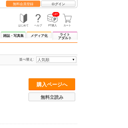
無料会員登録
ログイン
UP!
はじめて
ヘルプ
PT購入
カート
ライト
雑誌・写真集
メディア化
アダルト
並べ替え:
購入ページへ
無料立読み