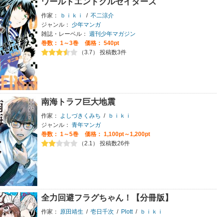
ワールドエンドクルセイダーズ
作家：
ｂｉｋｉ
/
不二涼介
ジャンル：
少年マンガ
雑誌・レーベル：
週刊少年マガジン
巻数：
1～3巻
価格： 540pt
（3.7） 投稿数3件
南海トラフ巨大地震
作家：
よしづきくみち
/
ｂｉｋｉ
ジャンル：
青年マンガ
巻数：
1～5巻
価格： 1,100pt～1,200pt
（2.1） 投稿数26件
全力回避フラグちゃん！【分冊版】
作家：
原田靖生
/
壱日千次
/
Plott
/
ｂｉｋｉ