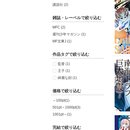
講談社 (2)
雑誌・レーベルで絞り込む
MFC (2)
週刊少年マガジン (1)
MF文庫J (1)
作品タグで絞り込む
監督 (1)
王子 (1)
綺麗な顔 (1)
価格で絞り込む
～100pt(1)
501pt～1000pt(3)
1001pt～(1)
完結で絞り込む