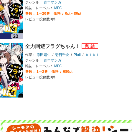
ジャンル：
青年マンガ
雑誌・レーベル：
MFC
巻数：
1～20巻
価格： 0pt～80pt
レビュー投稿数0件
全力回避フラグちゃん！
作家：
原田靖生
/
壱日千次
/
Plott
/
ｂｉｋｉ
ジャンル：
青年マンガ
雑誌・レーベル：
MFC
巻数：
1～2巻
価格： 680pt
レビュー投稿数0件