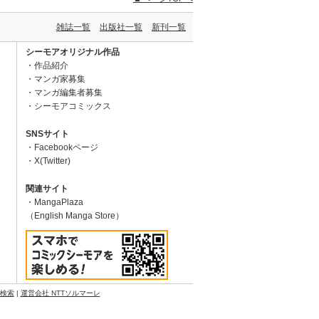
雑誌一覧
出版社一覧
新刊一覧
シーモアオリジナル作品
作品紹介
マンガ家募集
マンガ編集者募集
シーモアコミックス
SNSサイト
Facebookページ
X(Twitter)
関連サイト
MangaPlaza
（English Manga Store）
N検索
|
運営会社 NTTソルマーレ