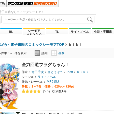
ア島
電子書籍ならコミックシーモア！
シーモア
BL
TL
ライトノベル
小説・実用書
コミックス
んが)・電子書籍のコミックシーモアTOP
>
ｂｉｋｉ
5件中 1～5件を表示
詳細
画像
全力回避フラグちゃん！
作家：
壱日千次
/
さとうぽて
/
Plott
/
ｂｉｋｉ
ジャンル：
ライトノベル
雑誌・レーベル：
MF文庫J
巻数：
1～7巻
価格： 620pt～720pt
（5.0） 投稿数1件