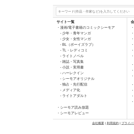
サイト一覧
漫画/電子書籍のコミックシーモア
少年・青年マンガ
少女・女性マンガ
BL（ボーイズラブ）
TL・レディコミ
ライトノベル
雑誌・写真集
小説・実用書
ハーレクイン
シーモアオリジナル
独占・先行配信
メディア化
ライトアダルト
シーモア読み放題
シーモアレビュー
会社概要
|
利用規約
|
プライバ