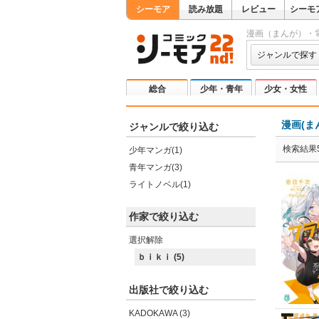
シーモア
読み放題
レビュー
シーモ
漫画（まんが）・
ジャンルで探す
総合
少年・青年
少女・女性
漫画(ま
ジャンルで絞り込む
検索結果
少年マンガ(1)
青年マンガ(3)
ライトノベル(1)
作家で絞り込む
選択解除
ｂｉｋｉ (5)
出版社で絞り込む
KADOKAWA (3)