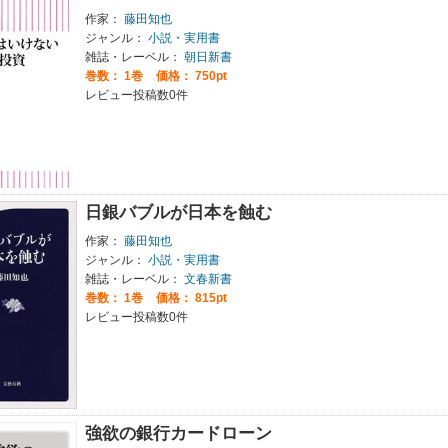
作家：
藤田知也
ジャンル：
小説・実用書
雑誌・レーベル：
朝日新書
巻数：
1巻
価格： 750pt
レビュー投稿数0件
日銀バブルが日本を蝕む
作家：
藤田知也
ジャンル：
小説・実用書
雑誌・レーベル：
文春新書
巻数：
1巻
価格： 815pt
レビュー投稿数0件
強欲の銀行カードローン