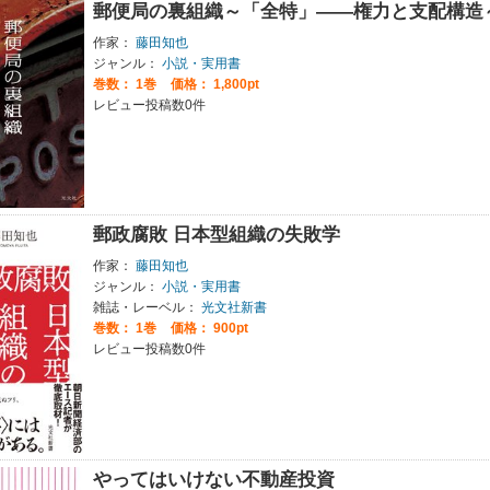
郵便局の裏組織～「全特」――権力と支配構造
作家：
藤田知也
ジャンル：
小説・実用書
巻数：
1巻
価格： 1,800pt
レビュー投稿数0件
郵政腐敗 日本型組織の失敗学
作家：
藤田知也
ジャンル：
小説・実用書
雑誌・レーベル：
光文社新書
巻数：
1巻
価格： 900pt
レビュー投稿数0件
やってはいけない不動産投資