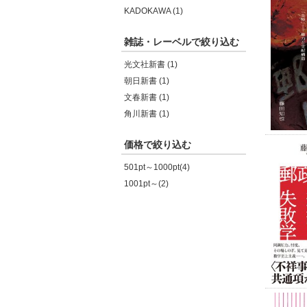
KADOKAWA (1)
雑誌・レーベルで絞り込む
光文社新書 (1)
朝日新書 (1)
文春新書 (1)
角川新書 (1)
価格で絞り込む
501pt～1000pt(4)
1001pt～(2)