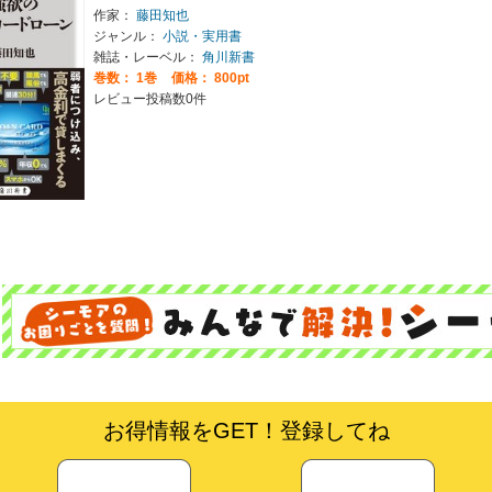
作家：
藤田知也
ジャンル：
小説・実用書
雑誌・レーベル：
角川新書
巻数：
1巻
価格： 800pt
レビュー投稿数0件
お得情報をGET！登録してね