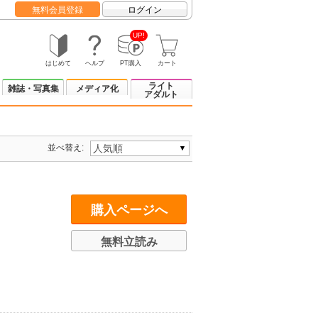
無料会員登録
ログイン
UP!
はじめて
ヘルプ
PT購入
カート
ライト
雑誌・写真集
メディア化
アダルト
並べ替え:
購入ページへ
無料立読み