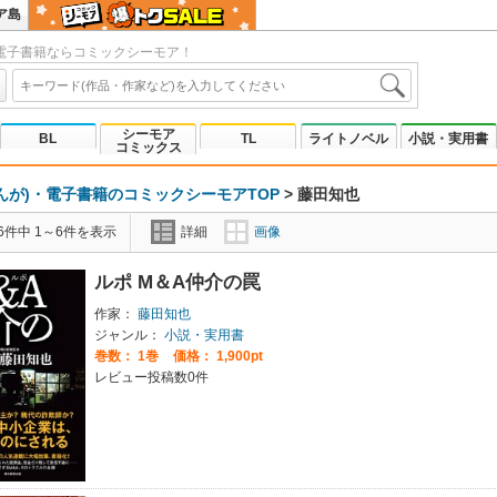
ア島
電子書籍ならコミックシーモア！
シーモア
BL
TL
ライトノベル
小説・実用書
コミックス
んが)・電子書籍のコミックシーモアTOP
>
藤田知也
6件中 1～6件を表示
詳細
画像
ルポ M＆A仲介の罠
作家：
藤田知也
ジャンル：
小説・実用書
巻数：
1巻
価格： 1,900pt
レビュー投稿数0件