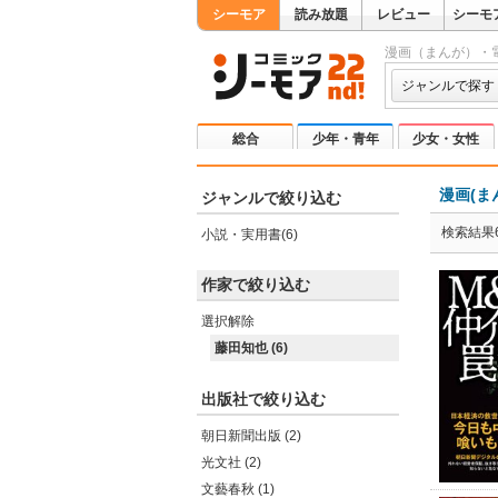
シーモア
読み放題
レビュー
シーモ
漫画（まんが）・
ジャンルで探す
総合
少年・青年
少女・女性
漫画(ま
ジャンルで絞り込む
検索結果
小説・実用書(6)
作家で絞り込む
選択解除
藤田知也 (6)
出版社で絞り込む
朝日新聞出版 (2)
光文社 (2)
文藝春秋 (1)