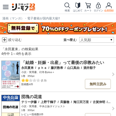
検索
はじめて
カート
ログイン
会員登録
漫画（マンガ）・電子書籍が国内最大級!!
絞り込む
並べ替え:
「永田夏来」の検索結果
4件中 1～4件を表示
「結婚・妊娠・出産」って最後の宗教みたい
永田夏来
/
ｐｈａ
/
藤沢数希
/
山口真由
/
酒井順子
小説・実用書、幻冬舎plus＋
1巻
350pt
(2.3)
無料立読み
投稿数4件
団塊の花道
テリー伊藤
/
上野千鶴子
/
斉藤徹
/
海江田万里
/
古賀伸明
/
香取
小説・実用書、中央公論ダイジェスト
1巻
300pt
レビュー投稿数0件