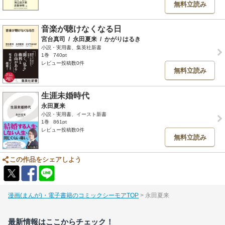
無料立読み
音楽が聴けなくなる日
宮台真司
/
永田夏来
/
かがりはるき
小説・実用書、集英社新書
1巻
740pt
レビュー投稿数0件
無料立読み
生涯未婚時代
永田夏来
小説・実用書、イースト新書
1巻
861pt
レビュー投稿数0件
無料立読み
この作品をシェアしよう
漫画(まんが)・電子書籍のコミックシーモアTOP
永田夏来
最新情報はここからチェック！