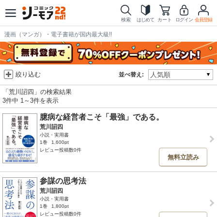
検索
はじめて
カート
ログイン
会員登録
漫画（マンガ）・電子書籍が国内最大級!!
絞り込む
並べ替え:
「荒川詔四」の検索結果
3件中 1～3件を表示
臆病な経営者こそ「最強」である。
荒川詔四
小説・実用書
1巻
1,600pt
レビュー投稿数0件
無料立読み
参謀の思考法
荒川詔四
小説・実用書
1巻
1,800pt
レビュー投稿数0件