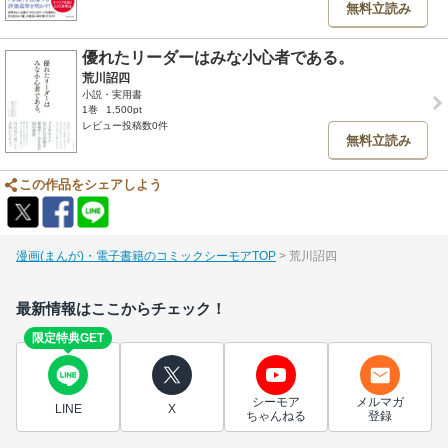
無料立読み
優れたリーダーはみな小心者である。
荒川詔四
小説・実用書
1巻
1,500pt
レビュー投稿数0件
無料立読み
この作品をシェアしよう
漫画(まんが)・電子書籍のコミックシーモアTOP
荒川詔四
最新情報はここからチェック！
限定特典GET
シーモア
メルマガ
LINE
X
ちゃんねる
登録