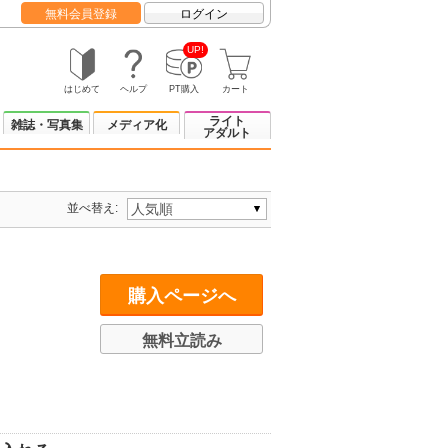
無料会員登録
ログイン
UP!
はじめて
ヘルプ
PT購入
カート
ライト
雑誌・写真集
メディア化
アダルト
並べ替え:
購入ページへ
無料立読み