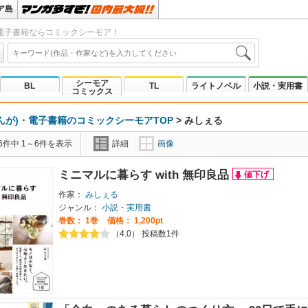
ア島
電子書籍ならコミックシーモア！
シーモア
BL
TL
ライトノベル
小説・実用書
コミックス
んが)・電子書籍のコミックシーモアTOP
>
みしぇる
6件中 1～6件を表示
詳細
画像
ミニマルに暮らす with 無印良品
作家：
みしぇる
ジャンル：
小説・実用書
巻数：
1巻
価格： 1,200pt
（4.0） 投稿数1件