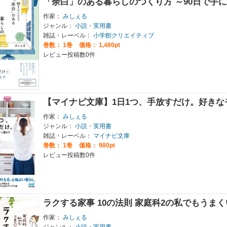
「余白」のある暮らしのつくり方 ～90日で手
作家：
みしぇる
ジャンル：
小説・実用書
雑誌・レーベル：
小学館クリエイティブ
巻数：
1巻
価格： 1,480pt
レビュー投稿数0件
【マイナビ文庫】1日1つ、手放すだけ。好きな
作家：
みしぇる
ジャンル：
小説・実用書
雑誌・レーベル：
マイナビ文庫
巻数：
1巻
価格： 980pt
レビュー投稿数0件
ラクする家事 10の法則 家庭科2の私でもうま
作家：
みしぇる
ジャンル：
小説・実用書