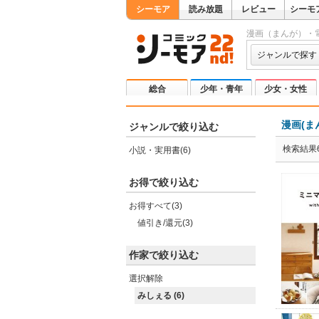
シーモア
読み放題
レビュー
シーモ
漫画（まんが）・
ジャンルで探す
総合
少年・青年
少女・女性
漫画(ま
ジャンルで絞り込む
検索結果
小説・実用書(6)
お得で絞り込む
お得すべて(3)
値引き/還元(3)
作家で絞り込む
選択解除
みしぇる (6)