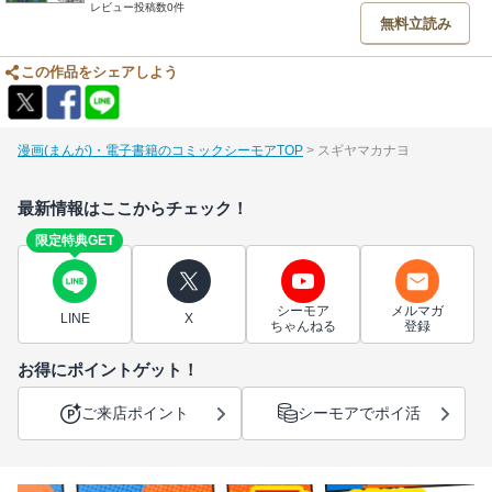
レビュー投稿数0件
無料立読み
この作品をシェアしよう
漫画(まんが)・電子書籍のコミックシーモアTOP
スギヤマカナヨ
最新情報はここからチェック！
限定特典GET
シーモア
メルマガ
LINE
X
ちゃんねる
登録
お得にポイントゲット！
ご来店ポイント
シーモアでポイ活