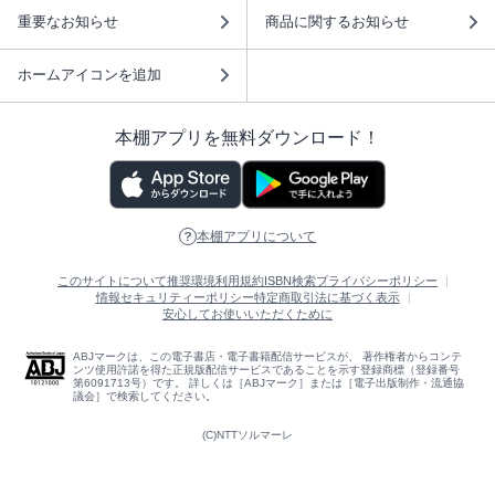
重要なお知らせ
商品に関するお知らせ
ホームアイコンを追加
本棚アプリを無料ダウンロード！
本棚アプリについて
このサイトについて
推奨環境
利用規約
ISBN検索
プライバシーポリシー
情報セキュリティーポリシー
特定商取引法に基づく表示
安心してお使いいただくために
ABJマークは、この電子書店・電子書籍配信サービスが、 著作権者からコンテ
ンツ使用許諾を得た正規版配信サービスであることを示す登録商標（登録番号
第6091713号）です。 詳しくは［ABJマーク］または［電子出版制作・流通協
議会］で検索してください。
(C)NTTソルマーレ