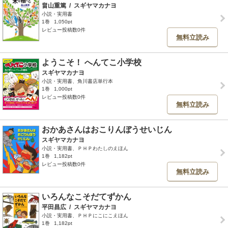
畠山重篤
/
スギヤマカナヨ
小説・実用書
1巻
1,050pt
レビュー投稿数0件
無料立読み
ようこそ！ へんてこ小学校
スギヤマカナヨ
小説・実用書、角川書店単行本
1巻
1,000pt
レビュー投稿数0件
無料立読み
おかあさんはおこりんぼうせいじん
スギヤマカナヨ
小説・実用書、ＰＨＰわたしのえほん
1巻
1,182pt
レビュー投稿数0件
無料立読み
いろんなこそだてずかん
平田昌広
/
スギヤマカナヨ
小説・実用書、ＰＨＰにこにこえほん
1巻
1,182pt