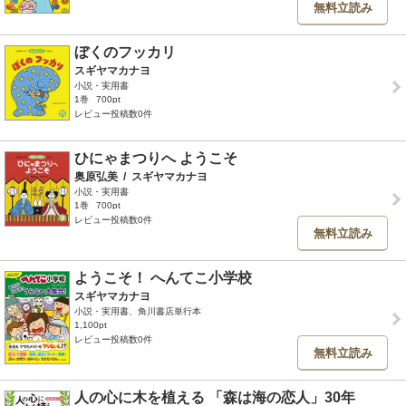
無料立読み
ぼくのフッカリ
スギヤマカナヨ
小説・実用書
1巻
700pt
レビュー投稿数0件
ひにゃまつりへ ようこそ
奥原弘美
/
スギヤマカナヨ
小説・実用書
1巻
700pt
レビュー投稿数0件
無料立読み
ようこそ！ へんてこ小学校
スギヤマカナヨ
小説・実用書、角川書店単行本
1,100pt
レビュー投稿数0件
無料立読み
人の心に木を植える 「森は海の恋人」30年