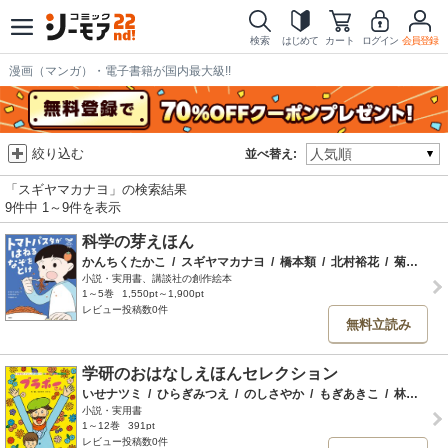
検索
はじめて
カート
ログイン
会員登録
漫画（マンガ）・電子書籍が国内最大級!!
絞り込む
並べ替え:
「スギヤマカナヨ」の検索結果
9件中 1～9件を表示
科学の芽えほん
かんちくたかこ
/
スギヤマカナヨ
/
橋本類
/
北村裕花
/
菊地灯
小説・実用書、講談社の創作絵本
1～5巻
1,550pt～1,900pt
レビュー投稿数0件
無料立読み
学研のおはなしえほんセレクション
いせナツミ
/
ひらぎみつえ
/
のしさやか
/
もぎあきこ
/
林るい
/
小説・実用書
1～12巻
391pt
レビュー投稿数0件