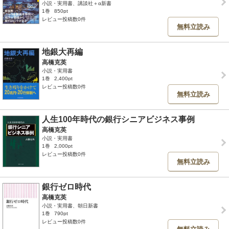
小説・実用書、講談社＋α新書
1巻
850pt
レビュー投稿数0件
無料立読み
地銀大再編
高橋克英
小説・実用書
1巻
2,400pt
レビュー投稿数0件
無料立読み
人生100年時代の銀行シニアビジネス事例
高橋克英
小説・実用書
1巻
2,000pt
レビュー投稿数0件
無料立読み
銀行ゼロ時代
高橋克英
小説・実用書、朝日新書
1巻
790pt
レビュー投稿数0件