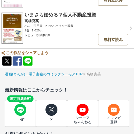
無料立読み
いまさら始める？個人不動産投資
高橋克英
小説・実用書、KINZAIバリュー叢書
1巻
1,620pt
レビュー投稿数0件
無料立読み
この作品をシェアしよう
漫画(まんが)・電子書籍のコミックシーモアTOP
高橋克英
最新情報はここからチェック！
限定特典GET
シーモア
メルマガ
LINE
X
ちゃんねる
登録
お得にポイントゲット！