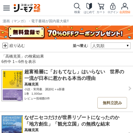
検索
はじめて
カート
ログイン
会員登録
漫画（マンガ）・電子書籍が国内最大級!!
絞り込む
並べ替え:
「高橋克英」の検索結果
6件中 1～6件を表示
超富裕層に「おもてなし」はいらない 世界の
一流が日本に惹かれる本当の理由
高橋克英
小説・実用書、講談社＋α新書
1巻
1,000pt
レビュー投稿数0件
無料立読み
なぜニセコだけが世界リゾートになったのか
「地方創生」「観光立国」の無残な結末
高橋克英