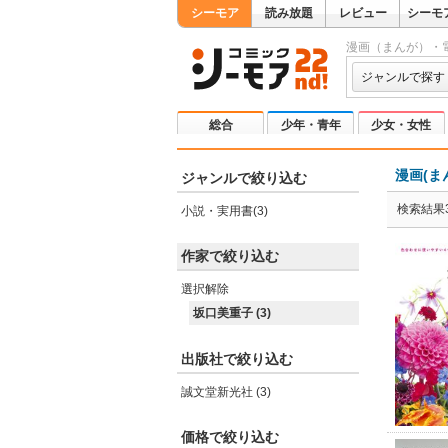
シーモア
読み放題
レビュー
シーモ
漫画（まんが）・
ジャンルで探す
総合
少年・青年
少女・女性
漫画(ま
ジャンルで絞り込む
検索結果
小説・実用書(3)
作家で絞り込む
選択解除
坂口美重子 (3)
出版社で絞り込む
誠文堂新光社 (3)
価格で絞り込む