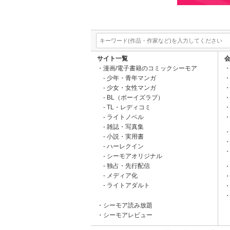
サイト一覧
漫画/電子書籍のコミックシーモア
少年・青年マンガ
少女・女性マンガ
BL（ボーイズラブ）
TL・レディコミ
ライトノベル
雑誌・写真集
小説・実用書
ハーレクイン
シーモアオリジナル
独占・先行配信
メディア化
ライトアダルト
シーモア読み放題
シーモアレビュー