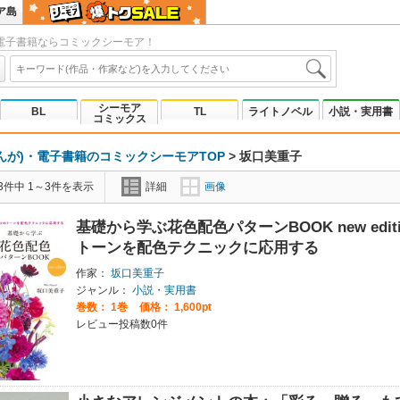
ア島
電子書籍ならコミックシーモア！
シーモア
BL
TL
ライトノベル
小説・実用書
コミックス
んが)・電子書籍のコミックシーモアTOP
>
坂口美重子
3件中 1～3件を表示
詳細
画像
基礎から学ぶ花色配色パターンBOOK new edi
トーンを配色テクニックに応用する
作家：
坂口美重子
ジャンル：
小説・実用書
巻数：
1巻
価格： 1,600pt
レビュー投稿数0件