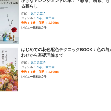
小さなアレンジメントの本：「彩る、贈る、も
る暮らし
作家：
坂口美重子
ジャンル：
小説・実用書
巻数：
1巻
価格： 1,300pt
レビュー投稿数0件
はじめての花色配色テクニックBOOK：色の与
わせから基礎理論まで
作家：
坂口美重子
ジャンル：
小説・実用書
巻数：
1巻
価格： 1,600pt
レビュー投稿数0件