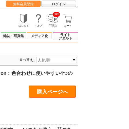
無料会員登録
ログイン
UP!
はじめて
ヘルプ
PT購入
カート
ライト
雑誌・写真集
メディア化
アダルト
並べ替え:
tion：色合わせに使いやすい4つの
購入ページへ