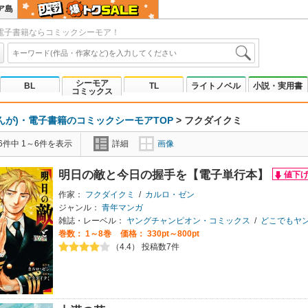
ア島
電子書籍ならコミックシーモア！
シーモア
BL
TL
ライトノベル
小説・実用書
コミックス
んが)・電子書籍のコミックシーモアTOP
>
フクダイクミ
6件中 1～6件を表示
詳細
画像
明日の敵と今日の握手を【電子単行本】
作家：
フクダイクミ
/
カルロ・ゼン
ジャンル：
青年マンガ
雑誌・レーベル：
ヤングチャンピオン・コミックス
/
どこでもヤン
巻数：
1～8巻
価格： 330pt～800pt
（4.4） 投稿数7件