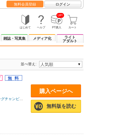
無料会員登録
ログイン
UP!
はじめて
ヘルプ
PT購入
カート
ライト
雑誌・写真集
メディア化
アダルト
並べ替え:
購入ページへ
グチャンピオン
無料版を読む