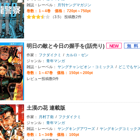
雑誌・レーベル：
月刊ヤングマガジン
巻数：
1～4巻
価格： 720pt～750pt
（3.5） 投稿数2件
明日の敵と今日の握手を(話売り)
作家：
フクダイクミ
/
カルロ・ゼン
ジャンル：
青年マンガ
雑誌・レーベル：
ヤングチャンピオン・コミックス
/
どこでもヤン
巻数：
1～47巻
価格： 150pt～200pt
レビュー投稿数0件
土漠の花 連載版
作家：
月村了衛
/
フクダイクミ
ジャンル：
青年マンガ
雑誌・レーベル：
ヤングキングアワーズ
/
ヤングキングコミック
巻数：
1～34巻
価格： 100pt