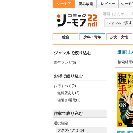
シーモア
読み放題
レビュー
シーモ
漫画（まんが）・
ジャンルで探す
総合
少年・青年
少女・女性
漫画(ま
ジャンルで絞り込む
検索結果
青年マンガ(6)
お得で絞り込む
お得すべて(2)
無料版あり(2)
値引き/還元(1)
作家で絞り込む
選択解除
フクダイクミ (6)