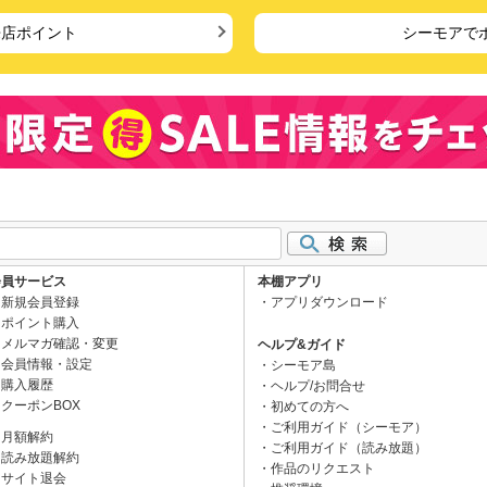
来店ポイント
シーモアで
会員サービス
本棚アプリ
新規会員登録
アプリダウンロード
ポイント購入
メルマガ確認・変更
ヘルプ&ガイド
会員情報・設定
シーモア島
購入履歴
ヘルプ/お問合せ
クーポンBOX
初めての方へ
ご利用ガイド（シーモア）
月額解約
ご利用ガイド（読み放題）
読み放題解約
作品のリクエスト
サイト退会