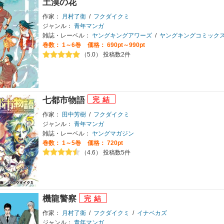
土漠の花
作家：
月村了衛
/
フクダイクミ
ジャンル：
青年マンガ
雑誌・レーベル：
ヤングキングアワーズ
/
ヤングキングコミック
巻数：
1～6巻
価格： 690pt～990pt
（5.0） 投稿数2件
七都市物語
作家：
田中芳樹
/
フクダイクミ
ジャンル：
青年マンガ
雑誌・レーベル：
ヤングマガジン
巻数：
1～5巻
価格： 720pt
（4.6） 投稿数5件
機龍警察
作家：
月村了衛
/
フクダイクミ
/
イナベカズ
ジャンル：
青年マンガ