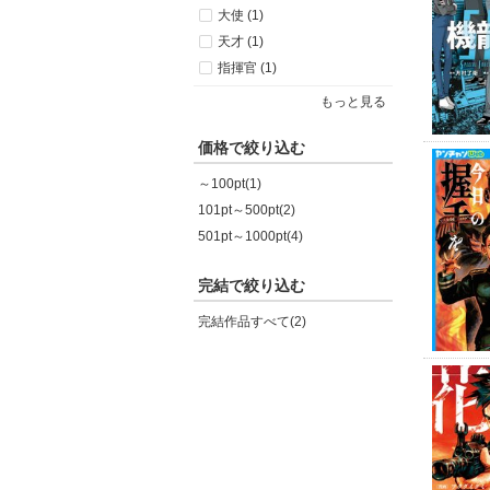
大使 (1)
天才 (1)
指揮官 (1)
もっと見る
価格で絞り込む
～100pt(1)
101pt～500pt(2)
501pt～1000pt(4)
完結で絞り込む
完結作品すべて(2)