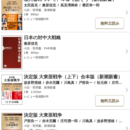
太田昌克
/
兼原信克
/
高見澤將林
/
番匠幸一郎
小説・実用書、新潮新書
1巻
860pt
レビュー投稿数0件
無料立読み
日本の対中大戦略
兼原信克
小説・実用書、PHP新書
1巻
864pt
レビュー投稿数0件
決定版 大東亜戦争（上下）合本版（新潮新書）
波多野澄雄
/
赤木完爾
/
川島真
/
戸部良一
/
松元崇
/
庄司潤一郎
小説・実用書、新潮新書
1巻
2,020pt
レビュー投稿数0件
無料立読み
決定版 大東亜戦争
戸部良一
/
赤木完爾
/
庄司潤一郎
/
川島真
/
波多野澄雄
/
兼原信克
小説・実用書、新潮新書