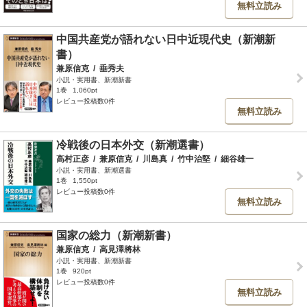
無料立読み
中国共産党が語れない日中近現代史（新潮新
書）
兼原信克
/
垂秀夫
小説・実用書、新潮新書
1巻
1,060pt
レビュー投稿数0件
無料立読み
冷戦後の日本外交（新潮選書）
高村正彦
/
兼原信克
/
川島真
/
竹中治堅
/
細谷雄一
小説・実用書、新潮選書
1巻
1,550pt
レビュー投稿数0件
無料立読み
国家の総力（新潮新書）
兼原信克
/
高見澤將林
小説・実用書、新潮新書
1巻
920pt
レビュー投稿数0件
無料立読み