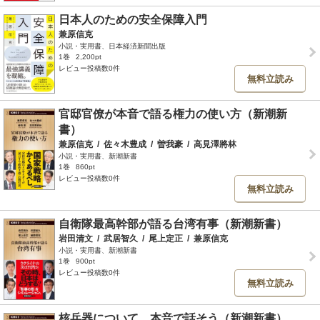
日本人のための安全保障入門
兼原信克
小説・実用書、日本経済新聞出版
1巻
2,200pt
レビュー投稿数0件
無料立読み
官邸官僚が本音で語る権力の使い方（新潮新
書）
兼原信克
/
佐々木豊成
/
曽我豪
/
高見澤將林
小説・実用書、新潮新書
1巻
860pt
レビュー投稿数0件
無料立読み
自衛隊最高幹部が語る台湾有事（新潮新書）
岩田清文
/
武居智久
/
尾上定正
/
兼原信克
小説・実用書、新潮新書
1巻
900pt
レビュー投稿数0件
無料立読み
核兵器について、本音で話そう（新潮新書）