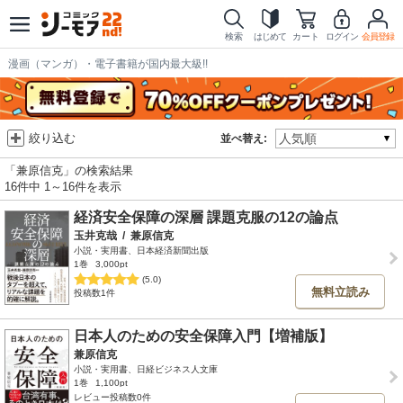
検索
はじめて
カート
ログイン
会員登録
漫画（マンガ）・電子書籍が国内最大級!!
絞り込む
並べ替え:
「兼原信克」の検索結果
16件中 1～16件を表示
経済安全保障の深層 課題克服の12の論点
玉井克哉
/
兼原信克
小説・実用書、日本経済新聞出版
1巻
3,000pt
(5.0)
無料立読み
投稿数1件
日本人のための安全保障入門【増補版】
兼原信克
小説・実用書、日経ビジネス人文庫
1巻
1,100pt
レビュー投稿数0件