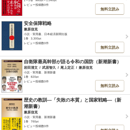
1～2巻
980pt～1,040pt
レビュー投稿数0件
無料立読み
安全保障戦略
兼原信克
小説・実用書、日本経済新聞出版
1巻
3,300pt
レビュー投稿数0件
無料立読み
自衛隊最高幹部が語る令和の国防（新潮新書）
岩田清文
/
武居智久
/
尾上定正
/
兼原信克
小説・実用書、新潮新書
1巻
820pt
レビュー投稿数0件
無料立読み
歴史の教訓―「失敗の本質」と国家戦略―（新
潮新書）
兼原信克
小説・実用書、新潮新書
1巻
760pt
レビュー投稿数0件