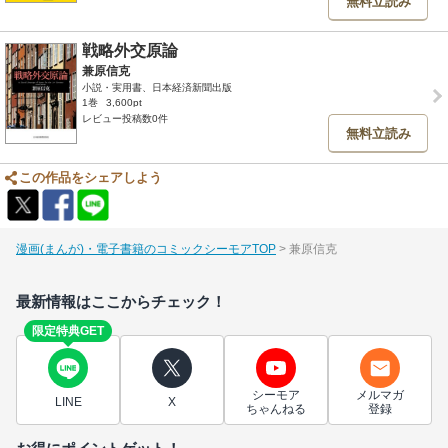
無料立読み
戦略外交原論
兼原信克
小説・実用書、日本経済新聞出版
1巻
3,600pt
レビュー投稿数0件
無料立読み
この作品をシェアしよう
漫画(まんが)・電子書籍のコミックシーモアTOP
兼原信克
最新情報はここからチェック！
限定特典GET
シーモア
メルマガ
LINE
X
ちゃんねる
登録