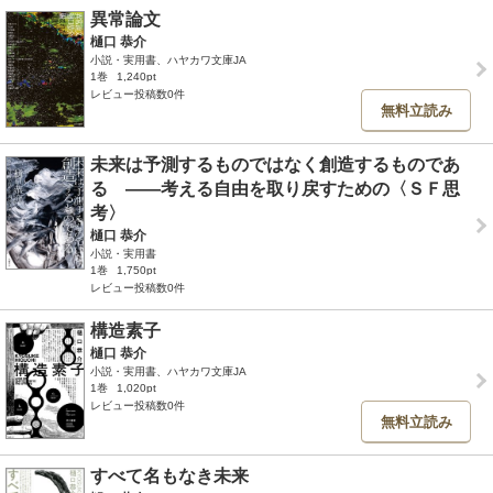
異常論文
樋口 恭介
小説・実用書、ハヤカワ文庫JA
1巻
1,240pt
レビュー投稿数0件
無料立読み
未来は予測するものではなく創造するものであ
る ――考える自由を取り戻すための〈ＳＦ思
考〉
樋口 恭介
小説・実用書
1巻
1,750pt
レビュー投稿数0件
構造素子
樋口 恭介
小説・実用書、ハヤカワ文庫JA
1巻
1,020pt
レビュー投稿数0件
無料立読み
すべて名もなき未来