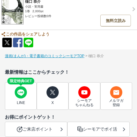
樋口 恭介
小説・実用書
1巻
2,000pt
レビュー投稿数0件
無料立読み
この作品をシェアしよう
漫画(まんが)・電子書籍のコミックシーモアTOP
樋口 恭介
最新情報はここからチェック！
限定特典GET
シーモア
メルマガ
LINE
X
ちゃんねる
登録
お得にポイントゲット！
ご来店ポイント
シーモアでポイ活