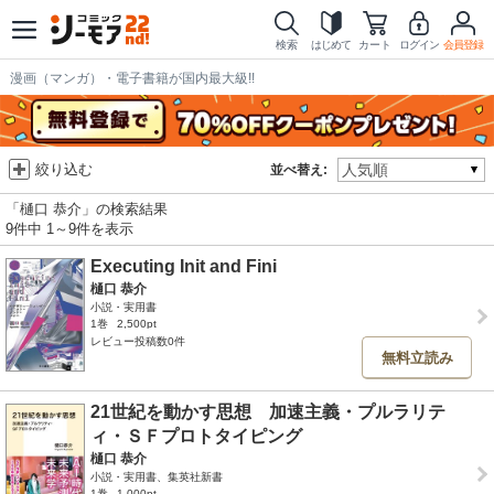
検索
はじめて
カート
ログイン
会員登録
漫画（マンガ）・電子書籍が国内最大級!!
絞り込む
並べ替え:
「樋口 恭介」の検索結果
9件中 1～9件を表示
Executing Init and Fini
樋口 恭介
小説・実用書
1巻
2,500pt
レビュー投稿数0件
無料立読み
21世紀を動かす思想 加速主義・プルラリテ
ィ・ＳＦプロトタイピング
樋口 恭介
小説・実用書、集英社新書
1巻
1,000pt