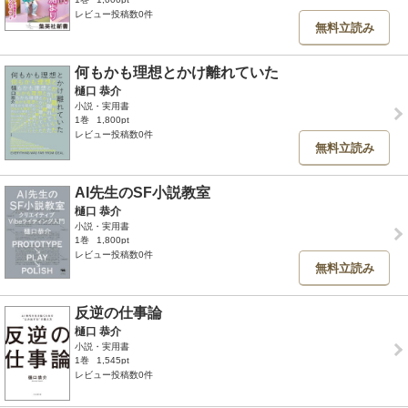
レビュー投稿数0件
無料立読み
何もかも理想とかけ離れていた
樋口 恭介
小説・実用書
1巻
1,800pt
レビュー投稿数0件
無料立読み
AI先生のSF小説教室
樋口 恭介
小説・実用書
1巻
1,800pt
レビュー投稿数0件
無料立読み
反逆の仕事論
樋口 恭介
小説・実用書
1巻
1,545pt
レビュー投稿数0件