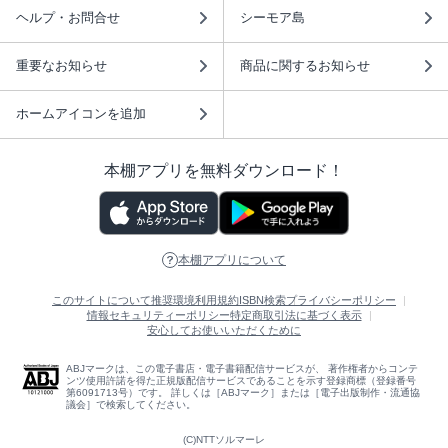
ヘルプ・お問合せ
シーモア島
重要なお知らせ
商品に関するお知らせ
ホームアイコンを追加
本棚アプリを無料ダウンロード！
本棚アプリについて
このサイトについて
推奨環境
利用規約
ISBN検索
プライバシーポリシー
情報セキュリティーポリシー
特定商取引法に基づく表示
安心してお使いいただくために
ABJマークは、この電子書店・電子書籍配信サービスが、 著作権者からコンテ
ンツ使用許諾を得た正規版配信サービスであることを示す登録商標（登録番号
第6091713号）です。 詳しくは［ABJマーク］または［電子出版制作・流通協
議会］で検索してください。
(C)NTTソルマーレ