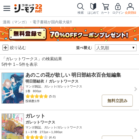
検索
はじめて
カート
ログイン
会員登録
漫画（マンガ）・電子書籍が国内最大級!!
絞り込む
並べ替え:
「ガレットワークス」の検索結果
5件中 1～5件を表示
あのこの花が欲しい 明日部結衣百合短編集
明日部結衣
/
ガレットワークス
マンガ雑誌、ガレット/ガレットワークス
1巻
800pt
(5.0)
無料立読み
投稿数1件
ガレット
ガレットワークス
マンガ雑誌、ガレット/ガレットワークス
1～37巻
272pt～1,080pt
(4.4)