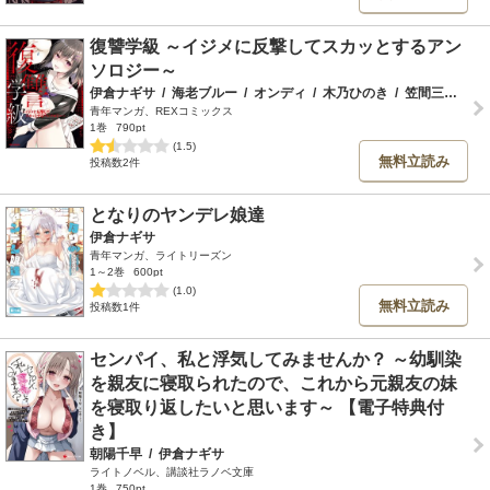
復讐学級 ～イジメに反撃してスカッとするアン
ソロジー～
伊倉ナギサ
/
海老ブルー
/
オンディ
/
木乃ひのき
/
笠間三四郎
/
青年マンガ、REXコミックス
1巻
790pt
(1.5)
無料立読み
投稿数2件
となりのヤンデレ娘達
伊倉ナギサ
青年マンガ、ライトリーズン
1～2巻
600pt
(1.0)
無料立読み
投稿数1件
センパイ、私と浮気してみませんか？ ～幼馴染
を親友に寝取られたので、これから元親友の妹
を寝取り返したいと思います～ 【電子特典付
き】
朝陽千早
/
伊倉ナギサ
ライトノベル、講談社ラノベ文庫
1巻
750pt