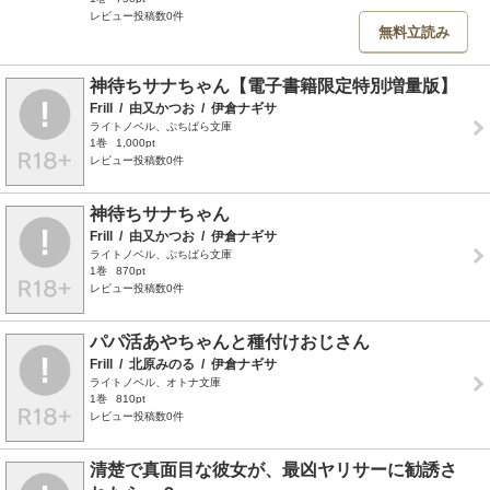
レビュー投稿数0件
無料立読み
神待ちサナちゃん【電子書籍限定特別増量版】
Frill
/
由又かつお
/
伊倉ナギサ
ライトノベル、ぷちぱら文庫
1巻
1,000pt
レビュー投稿数0件
神待ちサナちゃん
Frill
/
由又かつお
/
伊倉ナギサ
ライトノベル、ぷちぱら文庫
1巻
870pt
レビュー投稿数0件
パパ活あやちゃんと種付けおじさん
Frill
/
北原みのる
/
伊倉ナギサ
ライトノベル、オトナ文庫
1巻
810pt
レビュー投稿数0件
清楚で真面目な彼女が、最凶ヤリサーに勧誘さ