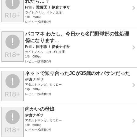
れたら…？
Frill
/
雜賀匡
/
伊倉ナギサ
ライトノベル、オトナ文庫
1巻
750pt
レビュー投稿数0件
パコマネ わたし、今日から名門野球部の性処理
係になります…
Frill
/
田中珠
/
伊倉ナギサ
ライトノベル、ぷちぱら文庫
1巻
690pt
レビュー投稿数0件
ネットで知り合ったJCが35歳のオバサンだった
伊倉ナギサ
アダルトマンガ、ミウロー
1巻
700pt
レビュー投稿数0件
向かいの母娘
伊倉ナギサ
アダルトマンガ、ミウロー
1巻
500pt
レビュー投稿数0件