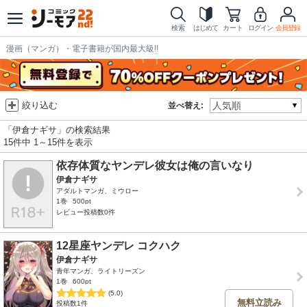
検索
はじめて
カート
ログイン
会員登録
漫画（マンガ）・電子書籍が国内最大級!!
絞り込む
並べ替え:
「伊倉ナギサ」の検索結果
15件中 1～15件を表示
依存体質なヤンデレ彼女は俺の言いなり
伊倉ナギサ
アダルトマンガ、ミウロー
1巻
500pt
レビュー投稿数0件
12星座ヤンデレ コクハク
伊倉ナギサ
青年マンガ、ライトリーズン
1巻
600pt
(5.0)
無料立読み
投稿数1件