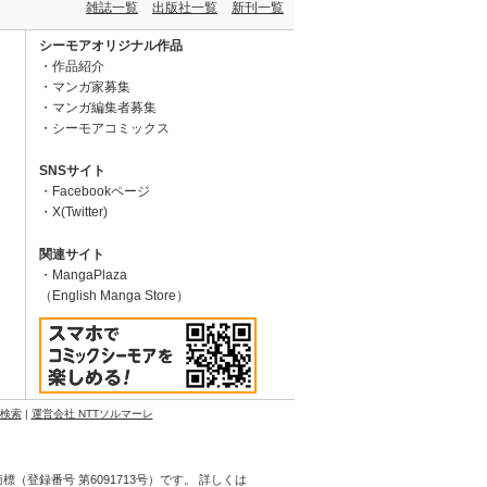
雑誌一覧
出版社一覧
新刊一覧
シーモアオリジナル作品
作品紹介
マンガ家募集
マンガ編集者募集
シーモアコミックス
SNSサイト
Facebookページ
X(Twitter)
関連サイト
MangaPlaza
（English Manga Store）
N検索
|
運営会社 NTTソルマーレ
登録番号 第6091713号）です。 詳しくは