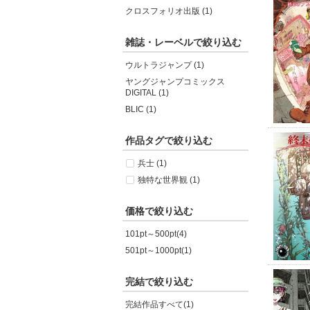
クロスフォリオ出版 (1)
雑誌・レーベルで絞り込む
ウルトラジャンプ (1)
ヤングジャンプコミックス
DIGITAL (1)
BLIC (1)
作品タグで絞り込む
兵士 (1)
独特な世界観 (1)
価格で絞り込む
101pt～500pt(4)
501pt～1000pt(1)
完結で絞り込む
完結作品すべて(1)