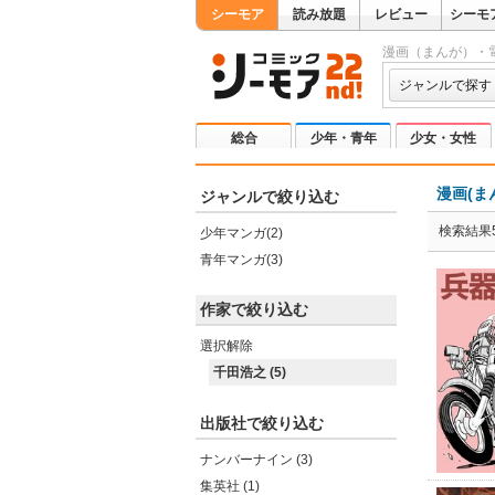
シーモア
読み放題
レビュー
シーモ
漫画（まんが）・
ジャンルで探す
総合
少年・青年
少女・女性
漫画(ま
ジャンルで絞り込む
検索結果
少年マンガ(2)
青年マンガ(3)
作家で絞り込む
選択解除
千田浩之 (5)
出版社で絞り込む
ナンバーナイン (3)
集英社 (1)