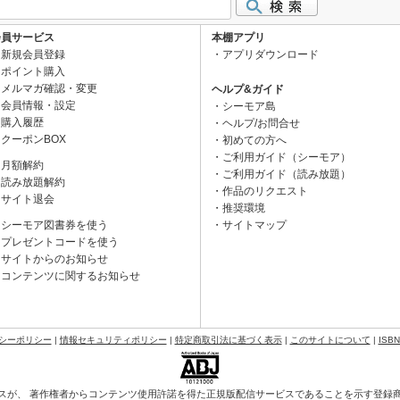
会員サービス
本棚アプリ
新規会員登録
アプリダウンロード
ポイント購入
メルマガ確認・変更
ヘルプ&ガイド
会員情報・設定
シーモア島
購入履歴
ヘルプ/お問合せ
クーポンBOX
初めての方へ
ご利用ガイド（シーモア）
月額解約
ご利用ガイド（読み放題）
読み放題解約
作品のリクエスト
サイト退会
推奨環境
シーモア図書券を使う
サイトマップ
プレゼントコードを使う
サイトからのお知らせ
コンテンツに関するお知らせ
シーポリシー
|
情報セキュリティポリシー
|
特定商取引法に基づく表示
|
このサイトについて
|
ISB
スが、 著作権者からコンテンツ使用許諾を得た正規版配信サービスであることを示す登録商標（