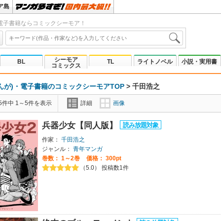
ア島
電子書籍ならコミックシーモア！
シーモア
BL
TL
ライトノベル
小説・実用書
コミックス
んが)・電子書籍のコミックシーモアTOP
>
千田浩之
5件中 1～5件を表示
詳細
画像
兵器少女【同人版】
作家：
千田浩之
ジャンル：
青年マンガ
巻数：
1～2巻
価格： 300pt
（5.0） 投稿数1件