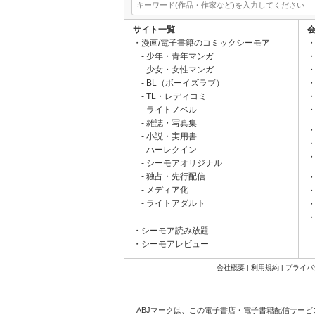
サイト一覧
漫画/電子書籍のコミックシーモア
少年・青年マンガ
少女・女性マンガ
BL（ボーイズラブ）
TL・レディコミ
ライトノベル
雑誌・写真集
小説・実用書
ハーレクイン
シーモアオリジナル
独占・先行配信
メディア化
ライトアダルト
シーモア読み放題
シーモアレビュー
会社概要
|
利用規約
|
プライバ
ABJマークは、この電子書店・電子書籍配信サービ