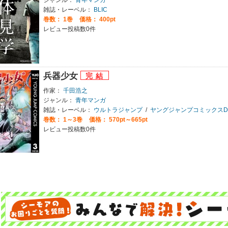
雑誌・レーベル：
BLIC
巻数：
1巻
価格： 400pt
レビュー投稿数0件
兵器少女
作家：
千田浩之
ジャンル：
青年マンガ
雑誌・レーベル：
ウルトラジャンプ
/
ヤングジャンプコミックスDIG
巻数：
1～3巻
価格： 570pt～665pt
レビュー投稿数0件