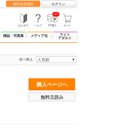
無料会員登録
ログイン
UP!
はじめて
ヘルプ
PT購入
カート
ライト
雑誌・写真集
メディア化
アダルト
並べ替え:
購入ページへ
無料立読み