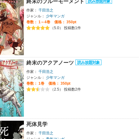
終末のブルーモーメント
作家：
千田浩之
ジャンル：
少年マンガ
巻数：
1～4巻
価格： 350pt
（5.0） 投稿数1件
終末のアクアノーツ
作家：
千田浩之
ジャンル：
少年マンガ
巻数：
1巻
価格： 350pt
（2.5） 投稿数2件
死体見学
作家：
千田浩之
ジャンル：
青年マンガ