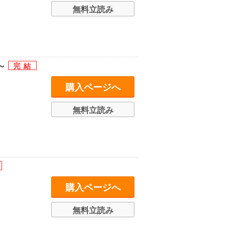
無料立読み
～
購入ページへ
無料立読み
購入ページへ
無料立読み