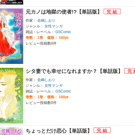
元カノは地獄の使者!?【単話版】
作家：
佐嶋しおり
ジャンル：
女性マンガ
雑誌・レーベル：
GSComic
巻数：
1巻
価格： 180pt
レビュー投稿数0件
シタ妻でも幸せになれますか？【単話版】
作家：
佐嶋しおり
ジャンル：
女性マンガ
雑誌・レーベル：
GSComic
巻数：
1巻
価格： 180pt
レビュー投稿数0件
ちょっとだけ恋心【単話版】