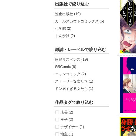
出版社で絞り込む
笠倉出版社 (19)
ガールスカウトコミックス (6)
小学館 (2)
ぶんか社 (2)
雑誌・レーベルで絞り込む
家庭サスペンス (19)
GSComic (6)
ニャンコミック (2)
ストーリーな女たち (1)
ドン底すぎる女たち (1)
作品タグで絞り込む
店長 (2)
王子 (2)
デザイナー (1)
地主 (1)