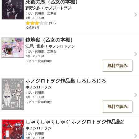
死後の恋（乙女の本棚）
夢野久作
/
ホノジロトヲジ
小説・実用書、立東舎
1巻
1,800pt
(3.0)
投稿数1件
鏡地獄（乙女の本棚）
江戸川乱歩
/
ホノジロトヲジ
小説・実用書、立東舎
1巻
2,250pt
レビュー投稿数0件
無料立読み
ホノジロトヲジ作品集 しろしろじろ
ホノジロトヲジ
小説・実用書
1巻
1,800pt
レビュー投稿数0件
無料立読み
しゃくしゃくしゃぐ ホノジロトヲジ作品集2
ホノジロトヲジ
小説・実用書
1巻
2,200pt