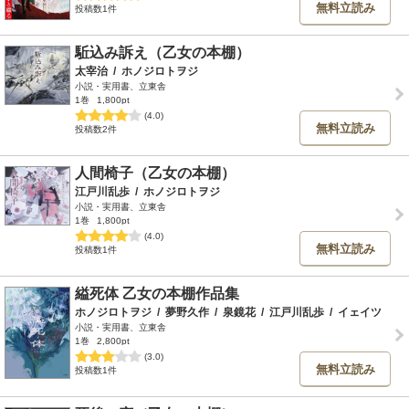
無料立読み
投稿数1件
駈込み訴え（乙女の本棚）
太宰治
/
ホノジロトヲジ
小説・実用書、立東舎
1巻
1,800pt
(4.0)
無料立読み
投稿数2件
人間椅子（乙女の本棚）
江戸川乱歩
/
ホノジロトヲジ
小説・実用書、立東舎
1巻
1,800pt
(4.0)
無料立読み
投稿数1件
縊死体 乙女の本棚作品集
ホノジロトヲジ
/
夢野久作
/
泉鏡花
/
江戸川乱歩
/
イェイツ
小説・実用書、立東舎
1巻
2,800pt
(3.0)
無料立読み
投稿数1件