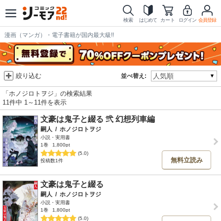
検索
はじめて
カート
ログイン
会員登録
漫画（マンガ）・電子書籍が国内最大級!!
絞り込む
並べ替え:
「ホノジロトヲジ」の検索結果
11件中 1～11件を表示
文豪は鬼子と綴る 弐 幻想列車編
嗣人
/
ホノジロトヲジ
小説・実用書
1巻
1,800pt
(5.0)
無料立読み
投稿数1件
文豪は鬼子と綴る
嗣人
/
ホノジロトヲジ
小説・実用書
1巻
1,800pt
(5.0)