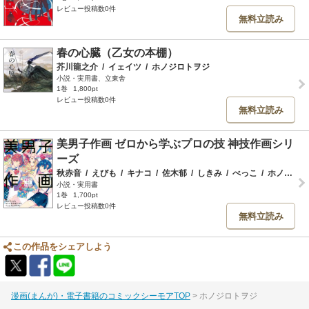
レビュー投稿数0件
無料立読み
春の心臓（乙女の本棚）
芥川龍之介
/
イェイツ
/
ホノジロトヲジ
小説・実用書、立東舎
1巻
1,800pt
レビュー投稿数0件
無料立読み
美男子作画 ゼロから学ぶプロの技 神技作画シリ
ーズ
秋赤音
/
えびも
/
キナコ
/
佐木郁
/
しきみ
/
べっこ
/
ホノジロトヲジ
小説・実用書
1巻
1,700pt
レビュー投稿数0件
無料立読み
この作品をシェアしよう
漫画(まんが)・電子書籍のコミックシーモアTOP
ホノジロトヲジ