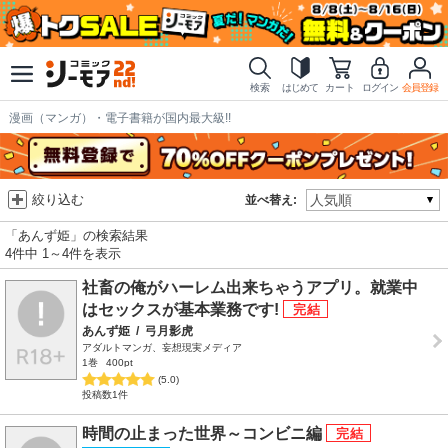
検索
はじめて
カート
ログイン
会員登録
漫画（マンガ）・電子書籍が国内最大級!!
絞り込む
並べ替え:
「あんず姫」の検索結果
4件中 1～4件を表示
社畜の俺がハーレム出来ちゃうアプリ。就業中
はセックスが基本業務です!
あんず姫
/
弓月影虎
アダルトマンガ、妄想現実メディア
1巻
400pt
(5.0)
投稿数1件
時間の止まった世界～コンビニ編