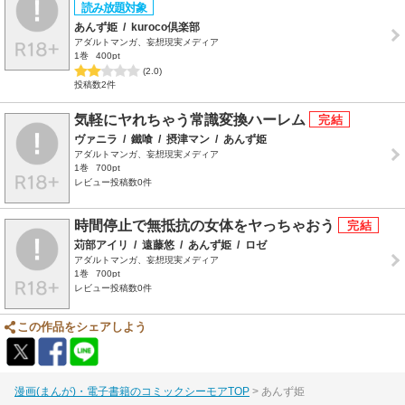
あんず姫
/
kuroco倶楽部
アダルトマンガ、妄想現実メディア
1巻
400pt
(2.0)
投稿数2件
気軽にヤれちゃう常識変換ハーレム
ヴァニラ
/
鐵喰
/
摂津マン
/
あんず姫
アダルトマンガ、妄想現実メディア
1巻
700pt
レビュー投稿数0件
時間停止で無抵抗の女体をヤっちゃおう
苅部アイリ
/
遠藤悠
/
あんず姫
/
ロゼ
アダルトマンガ、妄想現実メディア
1巻
700pt
レビュー投稿数0件
この作品をシェアしよう
漫画(まんが)・電子書籍のコミックシーモアTOP
あんず姫