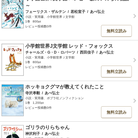
～
フェーリクス・ザルテン
/
若松宣子
/
あべ弘士
小説・実用書、小学館世界Ｊ文学館
1巻
800pt
レビュー投稿数0件
無料立読み
小学館世界J文学館 レッド・フォックス
チャールズ・G・D・ロバーツ
/
西田佳子
/
あべ弘士
小説・実用書、小学館世界Ｊ文学館
1巻
800pt
レビュー投稿数0件
無料立読み
ホッキョクグマが教えてくれたこと
寺沢孝毅
/
あべ弘士
小説・実用書、ポプラ社ノンフィクション
1巻
1,200pt
レビュー投稿数0件
無料立読み
ゴリラのりらちゃん
神沢利子
/
あべ弘士