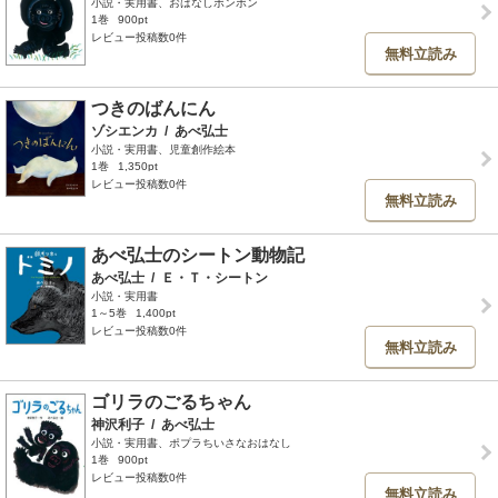
小説・実用書、おはなしボンボン
1巻
900pt
レビュー投稿数0件
無料立読み
つきのばんにん
ゾシエンカ
/
あべ弘士
小説・実用書、児童創作絵本
1巻
1,350pt
レビュー投稿数0件
無料立読み
あべ弘士のシートン動物記
あべ弘士
/
Ｅ・Ｔ・シートン
小説・実用書
1～5巻
1,400pt
レビュー投稿数0件
無料立読み
ゴリラのごるちゃん
神沢利子
/
あべ弘士
小説・実用書、ポプラちいさなおはなし
1巻
900pt
レビュー投稿数0件
無料立読み