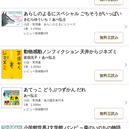
あらしのよるにスペシャル ごちそうがいっぱい
きむらゆういち
/
あべ弘士
小説・実用書、あらしのよるにシリーズ
1巻
1,150pt
レビュー投稿数0件
無料立読み
動物感動ノンフィクション 天井からジネズミ
佐伯元子
/
あべ弘士
小説・実用書
1巻
1,300pt
レビュー投稿数0件
無料立読み
あてっこ どうぶつずかん だれ
あべ弘士
小説・実用書、角川書店単行本
1巻
1,300pt
レビュー投稿数0件
無料立読み
小学館世界J文学館 バンビ ～森のいのちの物語