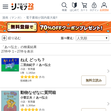
検索
はじめて
カート
ログイン
会員登録
漫画（マンガ）・電子書籍が国内最大級!!
絞り込む
並べ替え:
「あべ弘士」の検索結果
27件中 1～27件を表示
ねえ どっち？
二宮由紀子
/
あべ弘士
小説・実用書
1巻
1,182pt
(5.0)
無料立読み
投稿数1件
動物なぜなに質問箱
小菅正夫
/
あべ弘士
小説・実用書
1巻
1,300pt
(5.0)