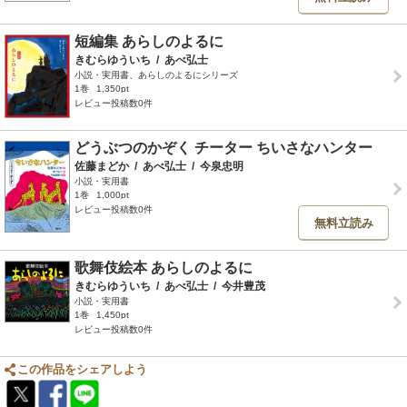
短編集 あらしのよるに
きむらゆういち
/
あべ弘士
小説・実用書、あらしのよるにシリーズ
1巻
1,350pt
レビュー投稿数0件
どうぶつのかぞく チーター ちいさなハンター
佐藤まどか
/
あべ弘士
/
今泉忠明
小説・実用書
1巻
1,000pt
レビュー投稿数0件
無料立読み
歌舞伎絵本 あらしのよるに
きむらゆういち
/
あべ弘士
/
今井豊茂
小説・実用書
1巻
1,450pt
レビュー投稿数0件
この作品をシェアしよう