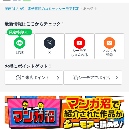
漫画(まんが)・電子書籍のコミックシーモアTOP
あべ弘士
最新情報はここからチェック！
限定特典GET
シーモア
メルマガ
LINE
X
ちゃんねる
登録
お得にポイントゲット！
ご来店ポイント
シーモアでポイ活