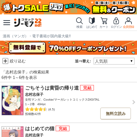
検索
はじめて
カート
ログイン
会員登録
漫画（マンガ）・電子書籍が国内最大級!!
絞り込む
並べ替え:
「志村志保子」の検索結果
6件中 1～6件を表示
ごちそうは黄昏の帰り道
志村志保子
女性マンガ、Cookie/マーガレットコミックスDIGITAL
1～2巻
494pt
(4.5)
無料立読み
投稿数42件
はじめての猫
志村志保子