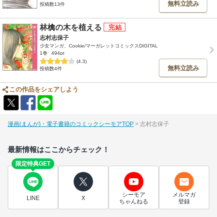
無料立読み
投稿数13件
林檎の木を植える
志村志保子
少女マンガ、Cookie/マーガレットコミックスDIGITAL
1巻
494pt
(4.3)
無料立読み
投稿数4件
この作品をシェアしよう
漫画(まんが)・電子書籍のコミックシーモアTOP
志村志保子
最新情報はここからチェック！
限定特典GET
シーモア
メルマガ
LINE
X
ちゃんねる
登録