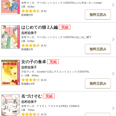
女性マンガ、マーガレットコミックスDIGITAL/ぷら＠ほ～む／comip!
1巻
618pt
(4.8)
無料立読み
投稿数5件
はじめての猫 2人編
志村志保子
女性マンガ、マーガレットコミックスDIGITAL/ねこねこ横丁
1巻
618pt
(4.5)
無料立読み
投稿数2件
女の子の食卓
志村志保子
少女マンガ、Cookie/りぼんマスコットコミックスDIGITAL
1～8巻
494pt
(4.4)
無料立読み
投稿数14件
名づけそむ
志村志保子
女性マンガ、ＦＥＥＬ ＹＯＵＮＧ/FEEL COMICS
1巻
700pt
(4.3)