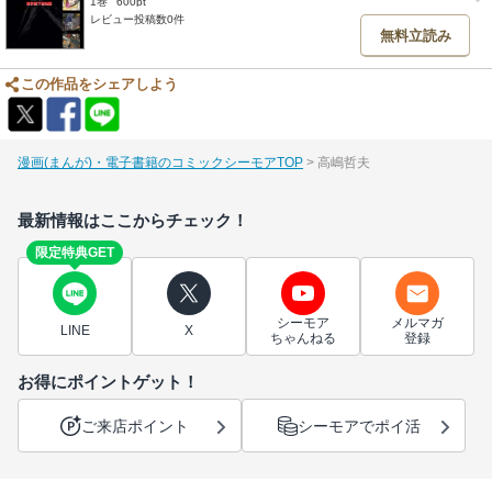
1巻
600pt
レビュー投稿数0件
無料立読み
この作品をシェアしよう
漫画(まんが)・電子書籍のコミックシーモアTOP
高嶋哲夫
最新情報はここからチェック！
限定特典GET
シーモア
メルマガ
LINE
X
ちゃんねる
登録
お得にポイントゲット！
ご来店ポイント
シーモアでポイ活