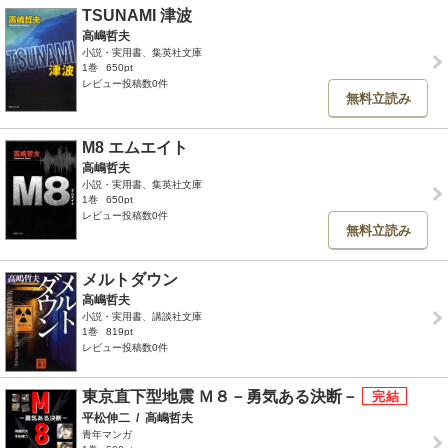
TSUNAMI 津波
高嶋哲夫
小説・実用書、集英社文庫
1巻
650pt
レビュー投稿数0件
無料立読み
M8 エムエイト
高嶋哲夫
小説・実用書、集英社文庫
1巻
650pt
レビュー投稿数0件
無料立読み
メルトダウン
高嶋哲夫
小説・実用書、講談社文庫
1巻
819pt
レビュー投稿数0件
東京直下型地震 Ｍ８－勇気ある決断－
平松伸二
/
高嶋哲夫
青年マンガ