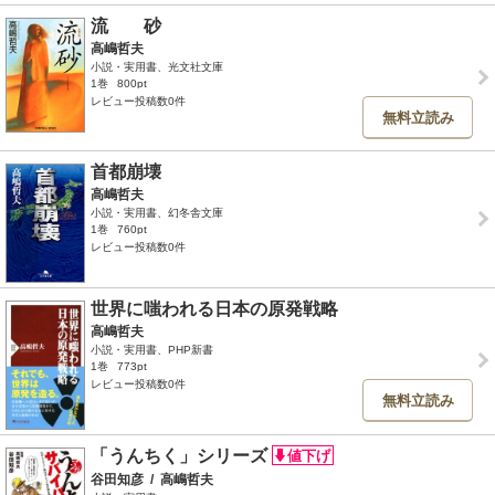
流 砂
高嶋哲夫
小説・実用書、光文社文庫
1巻
800pt
レビュー投稿数0件
無料立読み
首都崩壊
高嶋哲夫
小説・実用書、幻冬舎文庫
1巻
760pt
レビュー投稿数0件
世界に嗤われる日本の原発戦略
高嶋哲夫
小説・実用書、PHP新書
1巻
773pt
レビュー投稿数0件
無料立読み
「うんちく」シリーズ
谷田知彦
/
高嶋哲夫