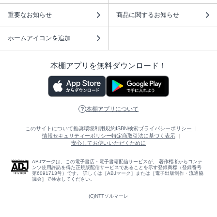
重要なお知らせ
商品に関するお知らせ
ホームアイコンを追加
本棚アプリを無料ダウンロード！
本棚アプリについて
このサイトについて
推奨環境
利用規約
ISBN検索
プライバシーポリシー
情報セキュリティーポリシー
特定商取引法に基づく表示
安心してお使いいただくために
ABJマークは、この電子書店・電子書籍配信サービスが、 著作権者からコンテ
ンツ使用許諾を得た正規版配信サービスであることを示す登録商標（登録番号
第6091713号）です。 詳しくは［ABJマーク］または［電子出版制作・流通協
議会］で検索してください。
(C)NTTソルマーレ