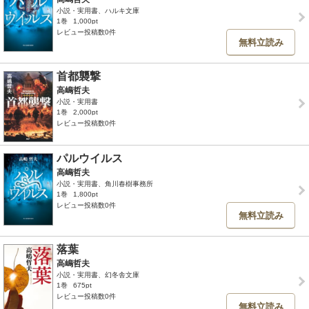
小説・実用書、ハルキ文庫
1巻
1,000pt
レビュー投稿数0件
無料立読み
首都襲撃
高嶋哲夫
小説・実用書
1巻
2,000pt
レビュー投稿数0件
パルウイルス
高嶋哲夫
小説・実用書、角川春樹事務所
1巻
1,800pt
レビュー投稿数0件
無料立読み
落葉
高嶋哲夫
小説・実用書、幻冬舎文庫
1巻
675pt
レビュー投稿数0件
無料立読み