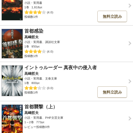
小説・実用書
1巻
1,818pt
(4.0)
無料立読み
投稿数1件
首都感染
高嶋哲夫
小説・実用書、講談社文庫
1巻
950pt
(4.0)
投稿数1件
イントゥルーダー 真夜中の侵入者
高嶋哲夫
小説・実用書、文春文庫
1巻
800pt
(3.0)
無料立読み
投稿数1件
首都襲撃（上）
高嶋哲夫
小説・実用書、PHP文芸文庫
1～2巻
773pt
レビュー投稿数0件