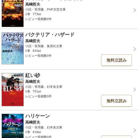
高嶋哲夫
小説・実用書、PHP文芸文庫
1巻
773pt
レビュー投稿数0件
バクテリア・ハザード
高嶋哲夫
小説・実用書、集英社文庫
1巻
910pt
レビュー投稿数0件
無料立読み
紅い砂
高嶋哲夫
小説・実用書、幻冬舎文庫
1巻
751pt
レビュー投稿数0件
無料立読み
ハリケーン
高嶋哲夫
小説・実用書、幻冬舎文庫
1巻
618pt
レビュー投稿数0件