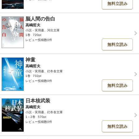
無料立読み
脳人間の告白
高嶋哲夫
小説・実用書、河出文庫
1巻
720pt
レビュー投稿数0件
無料立読み
神童
高嶋哲夫
小説・実用書、幻冬舎文庫
1巻
732pt
レビュー投稿数0件
無料立読み
日本核武装
高嶋哲夫
小説・実用書、幻冬舎文庫
1～2巻
570pt
レビュー投稿数0件
無料立読み