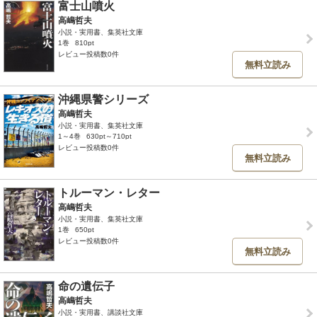
富士山噴火
高嶋哲夫
小説・実用書、集英社文庫
1巻
810pt
レビュー投稿数0件
無料立読み
沖縄県警シリーズ
高嶋哲夫
小説・実用書、集英社文庫
1～4巻
630pt～710pt
レビュー投稿数0件
無料立読み
トルーマン・レター
高嶋哲夫
小説・実用書、集英社文庫
1巻
650pt
レビュー投稿数0件
無料立読み
命の遺伝子
高嶋哲夫
小説・実用書、講談社文庫