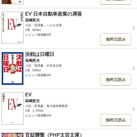
EV 日本自動車産業の凋落
高嶋哲夫
小説・実用書、ハルキ文庫
1巻
900pt
レビュー投稿数0件
無料立読み
決戦は日曜日
高嶋哲夫
小説・実用書、幻冬舎文庫
1巻
599pt
レビュー投稿数0件
無料立読み
EV
高嶋哲夫
小説・実用書、角川春樹事務所
1巻
1,700pt
レビュー投稿数0件
無料立読み
官邸襲撃（PHP文芸文庫）