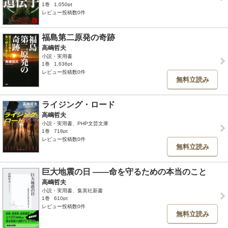
1巻
1,050pt
レビュー投稿数0件
福島第二原発の奇跡
高嶋哲夫
小説・実用書
1巻
1,636pt
レビュー投稿数0件
無料立読み
ライジング・ロード
高嶋哲夫
小説・実用書、PHP文芸文庫
1巻
718pt
レビュー投稿数0件
無料立読み
巨大地震の日 ――命を守るための本当のこと
高嶋哲夫
小説・実用書、集英社新書
1巻
610pt
レビュー投稿数0件
無料立読み