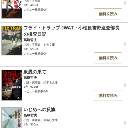
小説・実用書
1巻
499pt
レビュー投稿数0件
無料立読み
フライ・トラップ JWAT・小松原雪野巡査部長
の捜査日記
高嶋哲夫
小説・実用書、文春文庫
1巻
552pt
レビュー投稿数0件
無料立読み
衆愚の果て
高嶋哲夫
小説・実用書、幻冬舎文庫
1巻
616pt
レビュー投稿数0件
無料立読み
いじめへの反旗
高嶋哲夫
小説・実用書、集英社文庫
1巻
505pt