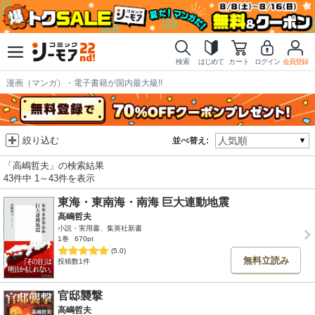
検索
はじめて
カート
ログイン
会員登録
漫画（マンガ）・電子書籍が国内最大級!!
絞り込む
並べ替え:
「高嶋哲夫」の検索結果
43件中 1～43件を表示
東海・東南海・南海 巨大連動地震
高嶋哲夫
小説・実用書、集英社新書
1巻
670pt
(5.0)
無料立読み
投稿数1件
官邸襲撃
高嶋哲夫