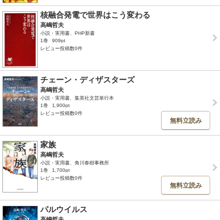
核融合発電で世界はこう変わる
高嶋哲夫
小説・実用書、PHP新書
1巻
909pt
レビュー投稿数0件
チェーン・ディザスターズ
高嶋哲夫
小説・実用書、集英社文芸単行本
1巻
1,900pt
レビュー投稿数0件
無料立読み
家族
高嶋哲夫
小説・実用書、角川春樹事務所
1巻
1,700pt
レビュー投稿数0件
無料立読み
パルウイルス
高嶋哲夫