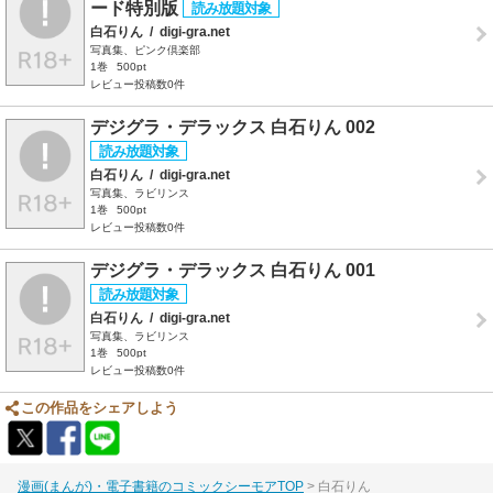
ード特別版
白石りん
/
digi-gra.net
写真集、ピンク倶楽部
1巻
500pt
レビュー投稿数0件
デジグラ・デラックス 白石りん 002
白石りん
/
digi-gra.net
写真集、ラビリンス
1巻
500pt
レビュー投稿数0件
デジグラ・デラックス 白石りん 001
白石りん
/
digi-gra.net
写真集、ラビリンス
1巻
500pt
レビュー投稿数0件
この作品をシェアしよう
漫画(まんが)・電子書籍のコミックシーモアTOP
白石りん