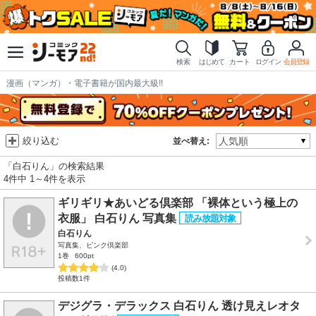
検索
はじめて
カート
ログイン
会員登録
漫画（マンガ）・電子書籍が国内最大級!!
絞り込む
並べ替え:
「白石りん」の検索結果
4件中 1～4件を表示
ギリギリ★あいどる倶楽部 「裸体という極上の
衣服」 白石りん 写真集
白石りん
写真集、ピンク倶楽部
1巻
600pt
(4.0)
投稿数1件
デジグラ・デラックス 白石りん 透け見えレオタ