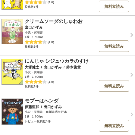
(4.0)
無料立読み
投稿数1件
クリームソーダのしゅわお
出口かずみ
小説・実用書
1巻
1,500pt
(4.0)
無料立読み
投稿数1件
にんじゃ シジュウカラのすけ
大塚健太
/
出口かずみ
/
鈴木俊貴
小説・実用書
1巻
1,400pt
(4.0)
無料立読み
投稿数1件
モプーはヘンダ
伊藤亜和
/
出口かずみ
小説・実用書、角川書店単行本
1巻
1,700pt
レビュー投稿数0件
無料立読み