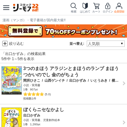
検索
はじめて
カート
ログイン
会員登録
漫画（マンガ）・電子書籍が国内最大級!!
絞り込む
並べ替え:
「出口かずみ」の検索結果
5件中 1～5件を表示
3つのまほう アラジンとまほうのランプ まほう
つかいのでし 金のがちょう
間所ひさこ
/
山西ゲンイチ
/
出口かずみ
/
いとうみき
/
横山洋子
小説・実用書
1巻
907pt
(5.0)
投稿数1件
ぼくらニセなかよし
出口かずみ
小説・実用書、児童創作絵本
1巻
1,260pt