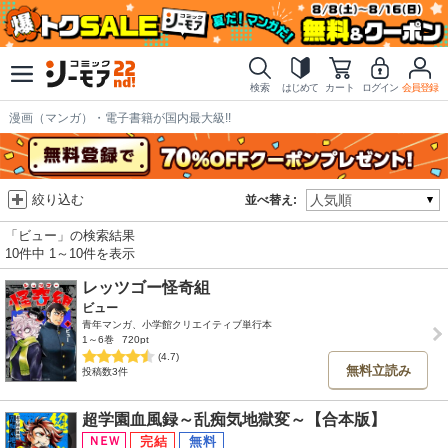
検索
はじめて
カート
ログイン
会員登録
漫画（マンガ）・電子書籍が国内最大級!!
絞り込む
並べ替え:
「ビュー」の検索結果
10件中 1～10件を表示
レッツゴー怪奇組
ビュー
青年マンガ、小学館クリエイティブ単行本
1～6巻
720pt
(4.7)
無料立読み
投稿数3件
超学園血風録～乱痴気地獄変～【合本版】