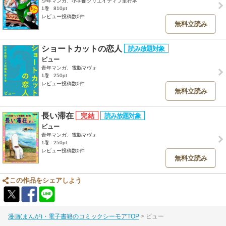
少年マンガ、小学館クリエイティブ単行本
1巻
810pt
レビュー投稿数0件
無料立読み
ショートカットの恋人
ビュー
青年マンガ、電脳マヴォ
1巻
250pt
レビュー投稿数0件
無料立読み
長い滞在
ビュー
青年マンガ、電脳マヴォ
1巻
250pt
レビュー投稿数0件
無料立読み
この作品をシェアしよう
漫画(まんが)・電子書籍のコミックシーモアTOP
ビュー