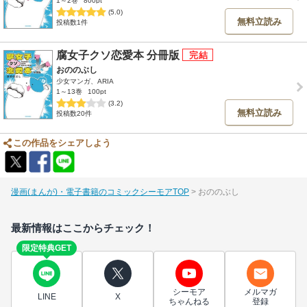
1～2巻
800pt
(5.0)
無料立読み
投稿数1件
腐女子クソ恋愛本 分冊版
おののぶし
少女マンガ、ARIA
1～13巻
100pt
(3.2)
無料立読み
投稿数20件
この作品をシェアしよう
漫画(まんが)・電子書籍のコミックシーモアTOP
おののぶし
最新情報はここからチェック！
限定特典GET
シーモア
メルマガ
LINE
X
ちゃんねる
登録