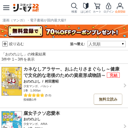
検索
はじめて
カート
ログイン
会員登録
漫画（マンガ）・電子書籍が国内最大級!!
絞り込む
並べ替え:
「おののぶし」の検索結果
3件中 1～3件を表示
カネなしアラサー、おふたりさまぐらし～健康
で文化的な老後のための資産形成物語～
おののぶし
/
村田憲昭
少女マンガ、パルシィ
1巻
1,000pt
(5.0)
無料立読み
投稿数1件
腐女子クソ恋愛本
おののぶし
少女マンガ、ARIA