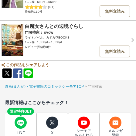
1～9巻
600pt～660pt
(4.1)
無料立読み
投稿数110件
白魔女さんとの辺境ぐらし
門司柿家
/
syow
ライトノベル、カドカワBOOKS
1～2巻
1,300pt～1,350pt
レビュー投稿数0件
無料立読み
この作品をシェアしよう
漫画(まんが)・電子書籍のコミックシーモアTOP
門司柿家
最新情報はここからチェック！
限定特典GET
シーモア
メルマガ
LINE
X
ちゃんねる
登録