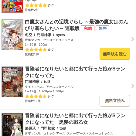
1巻
0pt
(5.0)
投稿数2件
白魔女さんとの辺境ぐらし ～最強の魔女はのん
びり暮らしたい～ 連載版
冬空
/
門司柿家
/
syow
青年マンガ、ブシロードコミックス
1～16巻
150pt
(5.0)
無料版を読む
投稿数1件
冒険者になりたいと都に出て行った娘がSラン
クになってた
門司柿家
/
toi8
ライトノベル、アーススターノベル
1～12巻
1,200pt～1,300pt
(4.6)
無料立読み
投稿数10件
冒険者になりたいと都に出て行った娘がSラン
クになってた 黒髪の戦乙女
漆原玖
/
門司柿家
/
toi8
青年マンガ、コミック アース･スター/アース・スターコミックス