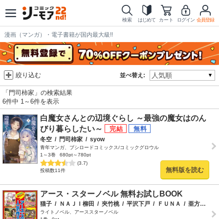
検索
はじめて
カート
ログイン
会員登録
漫画（マンガ）・電子書籍が国内最大級!!
絞り込む
並べ替え:
「門司柿家」の検索結果
6件中 1～6件を表示
白魔女さんとの辺境ぐらし ～最強の魔女はのん
びり暮らしたい～
冬空
/
門司柿家
/
syow
青年マンガ、ブシロードコミックス/コミックグロウル
1～3巻
680pt～780pt
(3.7)
無料版を読む
投稿数11件
アース・スターノベル 無料お試しBOOK
猫子
/
ＮＡＪＩ柳田
/
夾竹桃
/
平沢下戸
/
ＦＵＮＡ
/
亜方逸樹
/
ライトノベル、アーススターノベル