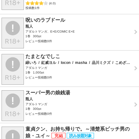
(4.0)
投稿数1件
呪いのラブドール
瓶人
アダルトマンガ、E×E/COMIC E×E
1巻
300pt
レビュー投稿数0件
たまとなでしこ
緑いろ
/
紅威ヨル
/
locon
/
masha
/
品川ミクズ
/
こめざわ
/
タ
アダルトマンガ
1巻
1,000pt
レビュー投稿数0件
スーパー男の娘銭湯
瓶人
アダルトマンガ
1巻
300pt
レビュー投稿数0件
童貞クン、お持ち帰りで。～清楚系ビッチ男の
娘・ユイ～