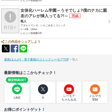
レビュー投稿数0件
女体化ハーレム学園～うそでしょ?僕のナカに親
友のアレが挿入ってる?!～
瓶人
アダルトマンガ、いちごみるくコミック
1～4巻
180pt
レビュー投稿数0件
この作品をシェアしよう
漫画(まんが)・電子書籍のコミックシーモアTOP
瓶人
最新情報はここからチェック！
限定特典GET
シーモア
メルマガ
LINE
X
ちゃんねる
登録
お得にポイントゲット！