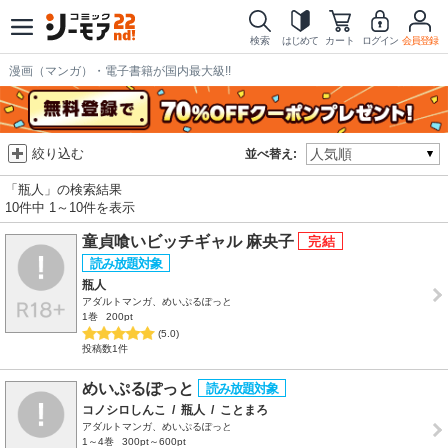
検索
はじめて
カート
ログイン
会員登録
漫画（マンガ）・電子書籍が国内最大級!!
絞り込む
並べ替え:
「瓶人」の検索結果
10件中 1～10件を表示
童貞喰いビッチギャル 麻央子
瓶人
アダルトマンガ、めいぷるぽっと
1巻
200pt
(5.0)
投稿数1件
めいぷるぽっと
コノシロしんこ
/
瓶人
/
ことまろ
アダルトマンガ、めいぷるぽっと
1～4巻
300pt～600pt