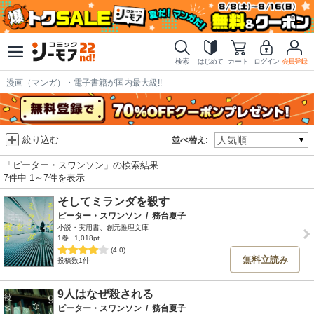
検索
はじめて
カート
ログイン
会員登録
漫画（マンガ）・電子書籍が国内最大級!!
絞り込む
並べ替え:
「ピーター・スワンソン」の検索結果
7件中 1～7件を表示
そしてミランダを殺す
ピーター・スワンソン
/
務台夏子
小説・実用書、創元推理文庫
1巻
1,018pt
(4.0)
無料立読み
投稿数1件
9人はなぜ殺される
ピーター・スワンソン
/
務台夏子