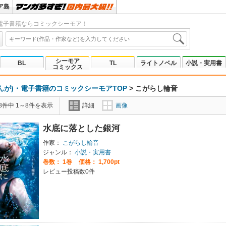
ア島
電子書籍ならコミックシーモア！
シーモア
BL
TL
ライトノベル
小説・実用書
コミックス
んが)・電子書籍のコミックシーモアTOP
>
こがらし輪音
8件中 1～8件を表示
詳細
画像
水底に落とした銀河
作家：
こがらし輪音
ジャンル：
小説・実用書
巻数：
1巻
価格： 1,700pt
レビュー投稿数0件