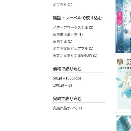
ポプラ社 (1)
雑誌・レーベルで絞り込む
メディアワークス文庫 (3)
角川書店単行本 (1)
角川文庫 (1)
ポプラ文庫ピュアフル (1)
実業之日本社文庫GROW (1)
価格で絞り込む
501pt～1000pt(6)
1001pt～(2)
完結で絞り込む
完結作品すべて(1)