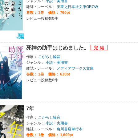
ジャンル：
小説・実用書
雑誌・レーベル：
実業之日本社文庫GROW
巻数：
1巻
価格： 760pt
レビュー投稿数0件
死神の助手はじめました。
作家：
こがらし輪音
ジャンル：
小説・実用書
雑誌・レーベル：
メディアワークス文庫
巻数：
1巻
価格： 630pt
レビュー投稿数0件
7年
作家：
こがらし輪音
ジャンル：
小説・実用書
雑誌・レーベル：
角川書店単行本
巻数：
1巻
価格： 1,600pt