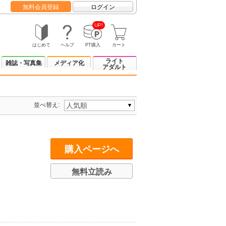
無料会員登録
ログイン
UP!
はじめて
ヘルプ
PT購入
カート
ライト
雑誌・写真集
メディア化
アダルト
並べ替え:
購入ページへ
無料立読み