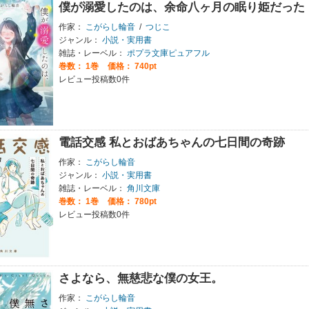
僕が溺愛したのは、余命八ヶ月の眠り姫だった
作家：
こがらし輪音
/
つじこ
ジャンル：
小説・実用書
雑誌・レーベル：
ポプラ文庫ピュアフル
巻数：
1巻
価格： 740pt
レビュー投稿数0件
電話交感 私とおばあちゃんの七日間の奇跡
作家：
こがらし輪音
ジャンル：
小説・実用書
雑誌・レーベル：
角川文庫
巻数：
1巻
価格： 780pt
レビュー投稿数0件
さよなら、無慈悲な僕の女王。
作家：
こがらし輪音