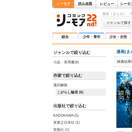
シーモア
読み放題
レビュー
シーモ
漫画（まんが）・
ジャンルで探す
総合
少年・青年
少女・女性
漫画(ま
ジャンルで絞り込む
検索結果
小説・実用書(8)
作家で絞り込む
選択解除
こがらし輪音 (8)
出版社で絞り込む
KADOKAWA (5)
実業之日本社 (1)
双葉社 (1)