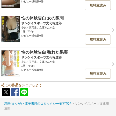
レビュー投稿数0件
無料立読み
性の体験告白 女の隙間
サンケイスポーツ文化報道部
小説・実用書、文庫ぎんが堂
1巻
750pt
レビュー投稿数0件
無料立読み
性の体験告白 熟れた果実
サンケイスポーツ文化報道部
小説・実用書、文庫ぎんが堂
1巻
750pt
レビュー投稿数0件
無料立読み
この作品をシェアしよう
漫画(まんが)・電子書籍のコミックシーモアTOP
サンケイスポーツ文化報
道部