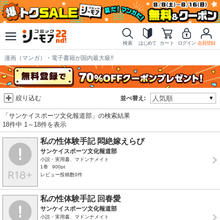
検索
はじめて
カート
ログイン
会員登録
漫画（マンガ）・電子書籍が国内最大級!!
絞り込む
並べ替え:
「サンケイスポーツ文化報道部」の検索結果
18件中 1～18件を表示
私の性体験手記 悶絶嫁えらび
サンケイスポーツ文化報道部
小説・実用書、マドンナメイト
1巻
900pt
レビュー投稿数0件
私の性体験手記 回春愛
サンケイスポーツ文化報道部
小説・実用書、マドンナメイト