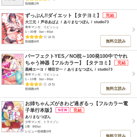
投稿数2件
ずっぷん!!ダイエット【タテヨミ】
大三元
/
芦谷あばよ
/
ありまなつぼん
/
studio73
青年マンガ、リビッシュ
1～30巻
0pt～60pt
(4.3)
無料立読み
投稿数8件
パーフェクトYES／NO枕～100発100中でヤれ
ちゃう神器【フルカラー】【タテヨミ】
黒崎エーヨ
/
晴臣廿一
/
ありまなつぼん
/
studio73
青年マンガ、リビッシュ
1～13巻
0pt～60pt
(3.5)
無料立読み
投稿数4件
お姉ちゃんズがきわど過ぎるっ【フルカラー電
子単行本版】
ありまなつぼん
少年マンガ、トライゾン
1巻
880pt
レビュー投稿数0件
無料立読み