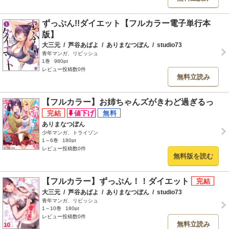
ずっぷん!!ダイエット【フルカラー電子単行本
版】
大三元
/
芦谷あばよ
/
ありまなつぼん
/
studio73
青年マンガ、リビッシュ
1巻
980pt
レビュー投稿数0件
無料立読み
【フルカラー】お姉ちゃんズがきわど過ぎるっ
ありまなつぼん
少年マンガ、トライゾン
1～6巻
180pt
レビュー投稿数0件
無料版を読む
【フルカラー】ずっぷん！！ダイエット
大三元
/
芦谷あばよ
/
ありまなつぼん
/
studio73
青年マンガ、リビッシュ
1～10巻
180pt
レビュー投稿数0件
無料立読み