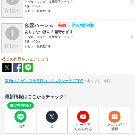
アダルトマンガ、妄想現実メディア
1巻
700pt
レビュー投稿数0件
催淫ハーレム
ありまなつぼん
/
箱野かざり
アダルトマンガ、妄想現実メディア
1巻
400pt
レビュー投稿数0件
この作品をシェアしよう
漫画(まんが)・電子書籍のコミックシーモアTOP
ありまなつぼん
最新情報はここからチェック！
限定特典GET
シーモア
メルマガ
LINE
X
ちゃんねる
登録