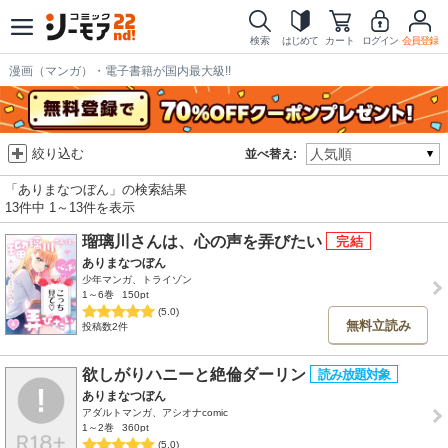
検索
はじめて
カート
ログイン
会員登録
漫画（マンガ）・電子書籍が国内最大級!!
絞り込む
並べ替え:
「ありまなつぼん」の検索結果
13件中 1～13件を表示
瑠璃川さんは、心の声を弄びたい
ありまなつぼん
少年マンガ、トライゾン
1～6巻
150pt
(5.0)
無料立読み
投稿数2件
欲しがりハニーと絶倫ダーリン
ありまなつぼん
アダルトマンガ、アシオナcomic
1～2巻
360pt
(5.0)