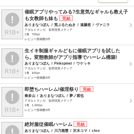
催眠アプリやってみる?生意気なギャルも教え子
も女教師も妹も
ありまなつぼん
/
荒ぶるたぬき
/
遠藤悠
/
ヴァニラ
アダルトマンガ、妄想現実メディア
1巻
700pt
レビュー投稿数0件
生イキ制服ギャルどもに催眠アプリを試した
ら。変態教師がアプリ指導でハーレム構築!
ありまなつぼん
/
Pinkspinel
/
ウケッキ
アダルトマンガ、妄想現実メディア
1巻
400pt
レビュー投稿数0件
即堕ちハーレム!催淫祭り
奏多山
/
ありまなつぼん
/
夢ノ紫也
アダルトマンガ、妄想現実メディア
1巻
1,000pt
レビュー投稿数0件
絶対服従催眠ハーレム
ありまなつぼん
/
川乃雅慧
/
沢木コマ
/
chro