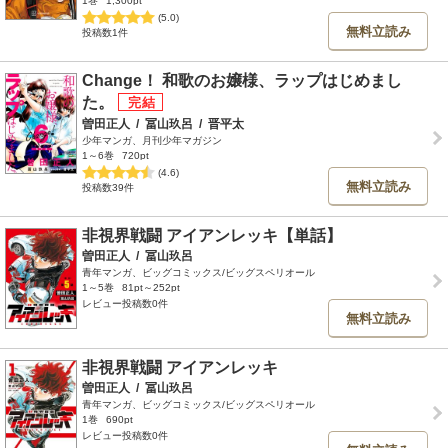
1巻
1,300pt
(5.0)
無料立読み
投稿数1件
Change！ 和歌のお嬢様、ラップはじめまし
た。
曽田正人
/
冨山玖呂
/
晋平太
少年マンガ、月刊少年マガジン
1～6巻
720pt
(4.6)
無料立読み
投稿数39件
非視界戦闘 アイアンレッキ【単話】
曽田正人
/
冨山玖呂
青年マンガ、ビッグコミックス/ビッグスペリオール
1～5巻
81pt～252pt
レビュー投稿数0件
無料立読み
非視界戦闘 アイアンレッキ
曽田正人
/
冨山玖呂
青年マンガ、ビッグコミックス/ビッグスペリオール
1巻
690pt
レビュー投稿数0件