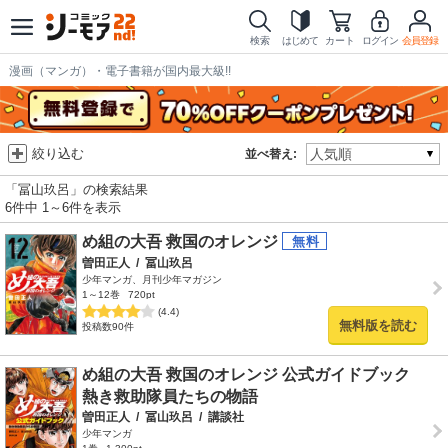
検索
はじめて
カート
ログイン
会員登録
漫画（マンガ）・電子書籍が国内最大級!!
絞り込む
並べ替え:
「冨山玖呂」の検索結果
6件中 1～6件を表示
め組の大吾 救国のオレンジ
曽田正人
/
冨山玖呂
少年マンガ、月刊少年マガジン
1～12巻
720pt
(4.4)
無料版を読む
投稿数90件
め組の大吾 救国のオレンジ 公式ガイドブック
熱き救助隊員たちの物語
曽田正人
/
冨山玖呂
/
講談社
少年マンガ