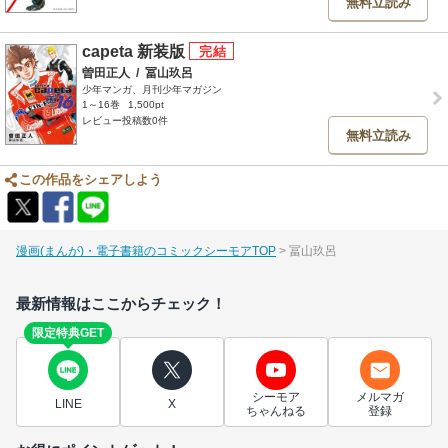
無料立読み
capeta 新装版
曽田正人
/
冨山玖呂
少年マンガ、月刊少年マガジン
1～16巻
1,500pt
レビュー投稿数0件
無料立読み
この作品をシェアしよう
漫画(まんが)・電子書籍のコミックシーモアTOP
冨山玖呂
最新情報はここからチェック！
限定特典GET
シーモア
メルマガ
LINE
X
ちゃんねる
登録