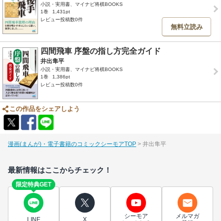
小説・実用書、マイナビ将棋BOOKS
1巻
1,431pt
レビュー投稿数0件
無料立読み
四間飛車 序盤の指し方完全ガイド
井出隼平
小説・実用書、マイナビ将棋BOOKS
1巻
1,386pt
レビュー投稿数0件
この作品をシェアしよう
漫画(まんが)・電子書籍のコミックシーモアTOP
井出隼平
最新情報はここからチェック！
限定特典GET
シーモア
メルマガ
LINE
X