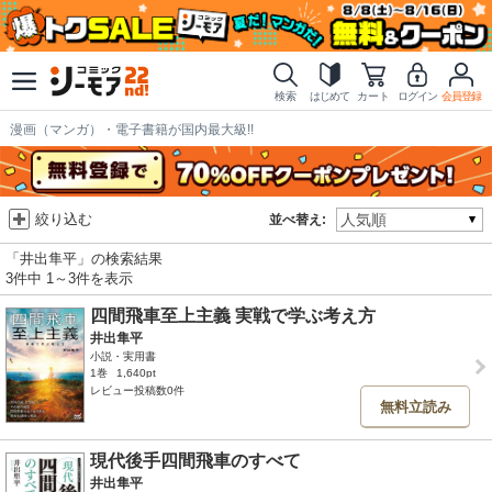
検索
はじめて
カート
ログイン
会員登録
漫画（マンガ）・電子書籍が国内最大級!!
絞り込む
並べ替え:
「井出隼平」の検索結果
3件中 1～3件を表示
四間飛車至上主義 実戦で学ぶ考え方
井出隼平
小説・実用書
1巻
1,640pt
レビュー投稿数0件
無料立読み
現代後手四間飛車のすべて
井出隼平