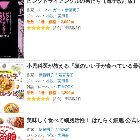
ピンクトライアングルの男たち【電子改訂版】
作家：
H・ヘーガー
/
伊藤明子
ジャンル：
小説・実用書
巻数：
1巻
価格： 2,000pt
（5.0） 投稿数1件
小児科医が教える「頭のいい子が食べている最
作家：
伊藤明子
/
若宮寿子
ジャンル：
小説・実用書
雑誌・レーベル：
TJMOOK
巻数：
1巻
価格： 1,200pt
（5.0） 投稿数1件
美味しく食べて細胞活性！ はたらく細胞 公式レ
作家：
伊藤明子
/
清水茜
ジャンル：
小説・実用書