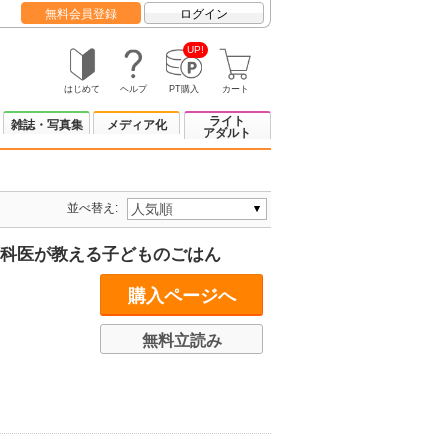
無料会員登録
ログイン
UP!
はじめて
ヘルプ
PT購入
カート
ライト
雑誌・写真集
メディア化
アダルト
並べ替え:
児科医が教える子どものごはん
購入ページへ
無料立読み