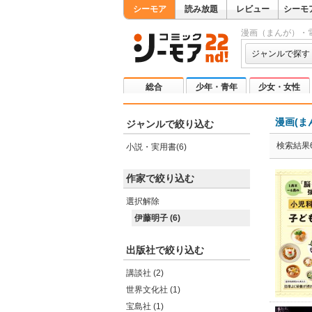
シーモア
読み放題
レビュー
シーモ
漫画（まんが）・
ジャンルで探す
総合
少年・青年
少女・女性
漫画(ま
ジャンルで絞り込む
検索結果
小説・実用書(6)
作家で絞り込む
選択解除
伊藤明子 (6)
出版社で絞り込む
講談社 (2)
世界文化社 (1)
宝島社 (1)