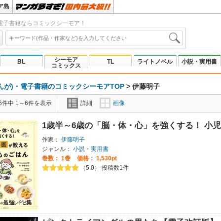
ア島
電子書籍ならコミックシーモア！
シーモア
BL
TL
ライトノベル
小説・実用書
コミックス
んが)・電子書籍のコミックシーモアTOP
>
伊藤明子
6件中 1～6件を表示
詳細
画像
1歳半～6歳の「脳・体・心」を強くする！ 小
作家：
伊藤明子
ジャンル：
小説・実用書
巻数：
1巻
価格： 1,530pt
（5.0） 投稿数1件