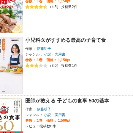
巻数：
1巻
価格： 1,150pt
（4.5） 投稿数2件
小児科医がすすめる最高の子育て食
作家：
伊藤明子
ジャンル：
小説・実用書
巻数：
1巻
価格： 1,150pt
（3.0） 投稿数1件
医師が教える 子どもの食事 50の基本
作家：
伊藤明子
ジャンル：
小説・実用書
巻数：
1巻
価格： 1,500pt
レビュー投稿数0件