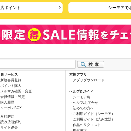
来店ポイント
シーモアで
会員サービス
本棚アプリ
新規会員登録
アプリダウンロード
ポイント購入
メルマガ確認・変更
ヘルプ&ガイド
会員情報・設定
シーモア島
購入履歴
ヘルプ/お問合せ
クーポンBOX
初めての方へ
ご利用ガイド（シーモア）
月額解約
ご利用ガイド（読み放題）
読み放題解約
作品のリクエスト
サイト退会
推奨環境