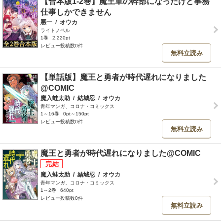
【合本版1-2巻】魔王軍の幹部になったけど事務
仕事しかできません
悪一
/
オウカ
ライトノベル
1巻
2,220pt
レビュー投稿数0件
無料立読み
【単話版】魔王と勇者が時代遅れになりました
@COMIC
魔入蛙太助
/
結城忍
/
オウカ
青年マンガ、コロナ・コミックス
1～16巻
0pt～150pt
レビュー投稿数0件
無料立読み
魔王と勇者が時代遅れになりました@COMIC
魔入蛙太助
/
結城忍
/
オウカ
青年マンガ、コロナ・コミックス
1～2巻
640pt
レビュー投稿数0件
無料立読み