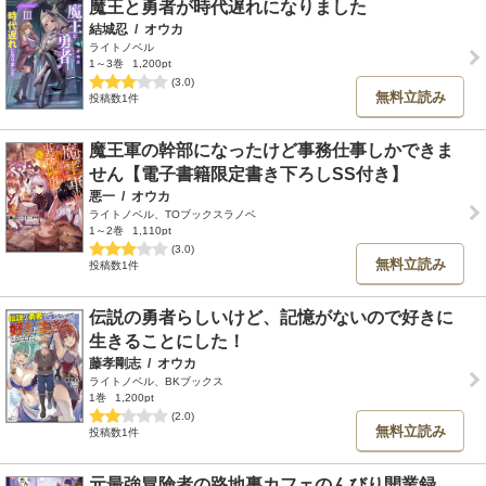
魔王と勇者が時代遅れになりました
結城忍
/
オウカ
ライトノベル
1～3巻
1,200pt
(3.0)
無料立読み
投稿数1件
魔王軍の幹部になったけど事務仕事しかできま
せん【電子書籍限定書き下ろしSS付き】
悪一
/
オウカ
ライトノベル、TOブックスラノベ
1～2巻
1,110pt
(3.0)
無料立読み
投稿数1件
伝説の勇者らしいけど、記憶がないので好きに
生きることにした！
藤孝剛志
/
オウカ
ライトノベル、BKブックス
1巻
1,200pt
(2.0)
無料立読み
投稿数1件
元最強冒険者の路地裏カフェのんびり開業録