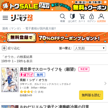
検索
はじめて
カート
ログイン
会員登録
漫画（マンガ）・電子書籍が国内最大級!!
絞り込む
並べ替え:
「オウカ」の検索結果
19件中 1～19件を表示
異世界でスローライフを（願望）
長頼
/
シゲ
/
オウカ
少年マンガ、ガルドコミックス/コミックガルド
1～11巻
345pt～690pt
(3.6)
無料版を読む
投稿数54件
おねだりエルフ弟子と凄腕鍛冶屋の日常