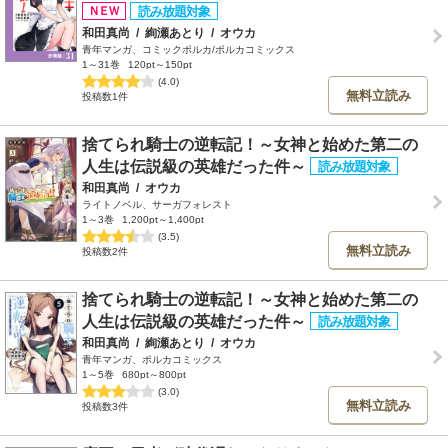
和田真尚
/
絢瀬あとり
/
オウカ
青年マンガ、コミックポルカ/ポルカコミックス
1～31巻
120pt～150pt
(4.0)
無料立読み
投稿数1件
捨てられ騎士の逆転記！～女神と始めた第二の
人生は伝説級の英雄だった件～
和田真尚
/
オウカ
ライトノベル、サーガフォレスト
1～3巻
1,200pt～1,400pt
(3.5)
無料立読み
投稿数2件
捨てられ騎士の逆転記！～女神と始めた第二の
人生は伝説級の英雄だった件～
和田真尚
/
絢瀬あとり
/
オウカ
青年マンガ、ポルカコミックス
1～5巻
680pt～800pt
(3.0)
無料立読み
投稿数3件