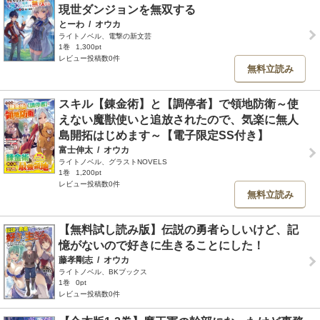
現世ダンジョンを無双する
とーわ
/
オウカ
ライトノベル、電撃の新文芸
1巻
1,300pt
レビュー投稿数0件
無料立読み
スキル【錬金術】と【調停者】で領地防衛～使
えない魔獣使いと追放されたので、気楽に無人
島開拓はじめます～【電子限定SS付き】
富士伸太
/
オウカ
ライトノベル、グラストNOVELS
1巻
1,200pt
レビュー投稿数0件
無料立読み
【無料試し読み版】伝説の勇者らしいけど、記
憶がないので好きに生きることにした！
藤孝剛志
/
オウカ
ライトノベル、BKブックス
1巻
0pt
レビュー投稿数0件