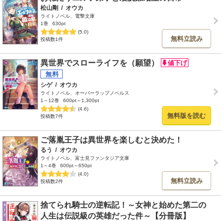
松山剛
/
オウカ
ライトノベル、電撃文庫
1巻
630pt
(5.0)
無料立読み
投稿数1件
異世界でスローライフを（願望）
シゲ
/
オウカ
ライトノベル、オーバーラップノベルス
1～12巻
600pt～1,300pt
(4.6)
無料版を読む
投稿数7件
ご落胤王子は異世界を楽しむと決めた！
るう
/
オウカ
ライトノベル、富士見ファンタジア文庫
1～4巻
600pt～650pt
(4.0)
無料立読み
投稿数2件
捨てられ騎士の逆転記！～女神と始めた第二の
人生は伝説級の英雄だった件～【分冊版】