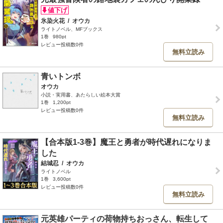
氷染火花
/
オウカ
ライトノベル、MFブックス
1巻
980pt
レビュー投稿数0件
無料立読み
青いトンボ
オウカ
小説・実用書、あたらしい絵本大賞
1巻
1,200pt
レビュー投稿数0件
無料立読み
【合本版1-3巻】魔王と勇者が時代遅れになりま
した
結城忍
/
オウカ
ライトノベル
1巻
3,600pt
レビュー投稿数0件
無料立読み
元英雄パーティの荷物持ちおっさん、転生して