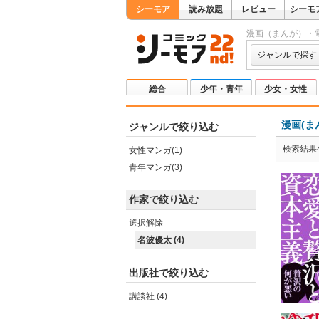
シーモア
読み放題
レビュー
シーモ
漫画（まんが）・
ジャンルで探す
総合
少年・青年
少女・女性
漫画(ま
ジャンルで絞り込む
検索結果
女性マンガ(1)
青年マンガ(3)
作家で絞り込む
選択解除
名波優太 (4)
出版社で絞り込む
講談社 (4)