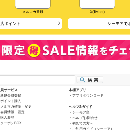
メルマガ登録
X(Twitter)
来店ポイント
シーモアで
会員サービス
本棚アプリ
新規会員登録
アプリダウンロード
ポイント購入
メルマガ確認・変更
ヘルプ&ガイド
会員情報・設定
シーモア島
購入履歴
ヘルプ/お問合せ
クーポンBOX
初めての方へ
ご利用ガイド（シーモア）