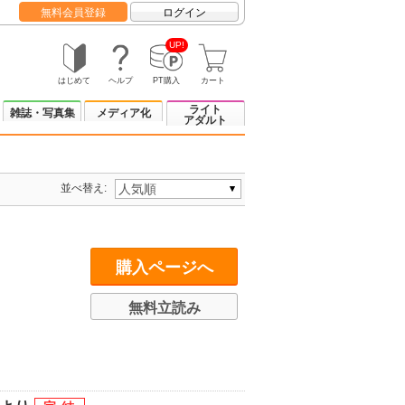
無料会員登録
ログイン
UP!
はじめて
ヘルプ
PT購入
カート
ライト
雑誌・写真集
メディア化
アダルト
並べ替え:
購入ページへ
無料立読み