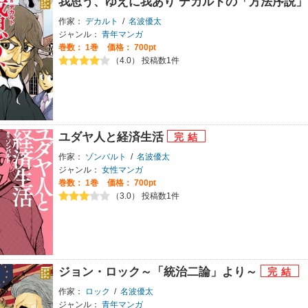
我思う、ゆえに我あり デカルトの「方法序説
作家：
デカルト
/
名波優太
ジャンル：
青年マンガ
巻数：
1巻
価格： 700pt
（4.0） 投稿数1件
ユダヤ人と経済生活
作家：
ゾンバルト
/
名波優太
ジャンル：
女性マンガ
巻数：
1巻
価格： 700pt
（3.0） 投稿数1件
ジョン・ロック～「統治二論」より～
作家：
ロック
/
名波優太
ジャンル：
青年マンガ