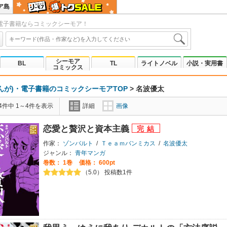
ア島
電子書籍ならコミックシーモア！
シーモア
BL
TL
ライトノベル
小説・実用書
コミックス
んが)・電子書籍のコミックシーモアTOP
>
名波優太
4件中 1～4件を表示
詳細
画像
恋愛と贅沢と資本主義
作家：
ゾンバルト
/
Ｔｅａｍバンミカス
/
名波優太
ジャンル：
青年マンガ
巻数：
1巻
価格： 600pt
（5.0） 投稿数1件